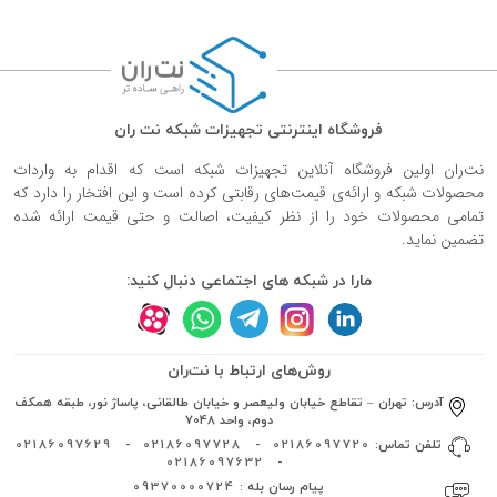
فروشگاه اینترنتی تجهیزات شبکه نت ران
نت‌ران اولین فروشگاه آنلاین تجهیزات شبکه است که اقدام به واردات
محصولات شبکه و ارائه‌ی قیمت‌های رقابتی کرده است و این افتخار را دارد که
تمامی محصولات خود را از نظر کیفیت، اصالت و حتی قیمت ارائه شده
تضمین نماید.
مارا در شبکه های اجتماعی دنبال کنید:
روش‌های ارتباط با نت‌ران
آدرس:
تهران – تقاطع خیابان ولیعصر و خیابان طالقانی، پاساژ نور، طبقه همکف
دوم، واحد 7048
تلفن تماس:
02186097720
-
02186097728
-
02186097629
02186097632
-
پیام رسان بله :
09370000724