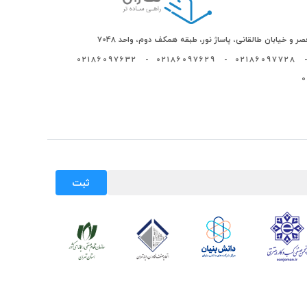
ر و خیابان طالقانی، پاساژ نور، طبقه همکف دوم، واحد 7048
02186097632
-
02186097629
-
02186097728
-
ثبت