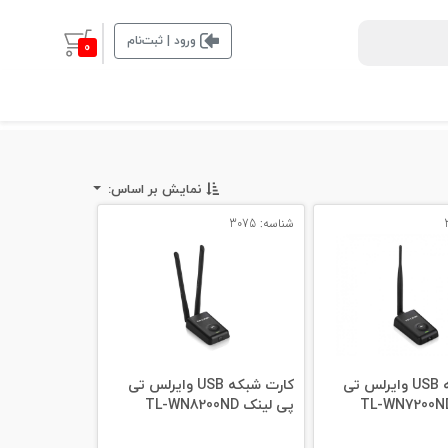
ورود | ثبت‌نام
0
نمایش بر اساس:
شناسه: 3075
کارت شبکه USB وایرلس تی
کارت شبکه USB وایرلس تی
پی لینک TL-WN8200ND