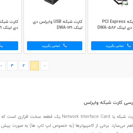
کارت شبکه PCI Express
کارت شبکه USB وایرلس دی
لینک DWA-582
لینک DWA-131
دی لینک DWA-121
تماس بگیرید
تماس بگیرید
›
3
2
1
‹
رسی کارت شبکه وایرلس
کارت شبکه یا Network Interface Card یک قطعه
اهم می‌سازد. برخی از کامپیوترها (به خصوص لپ تاپ ها) به صورت پیش فر