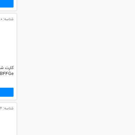
شناسه: 3090
کارت شب
B44Ge
شناسه: 3024