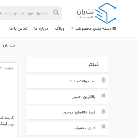
دسته بندی محصولات
وبلاگ
درباره ما
تماس با ما
نت ران
فیلتر
شناسه: 3072
بیشترین
جستجوهای
محصولات جدید
اخیر
بالاترین امتیاز
#کابل شبکه
#کابل شبکه لگراند
فقط کالاهای موجود
پی لینک her T2UHP
#کابل شبکه نگزنس
دارای تخفیف