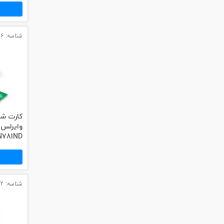
#پچ کورد لگراند
#پچ کورد نگزنس
شناسه: 3076
#رک شبکه
#رک HPI
#ترانکینگ لگراند
#ترانکینگ دانوب
781ND
#سوکت شبکه
#کیستون شبکه
#پچ پنل لگراند
شناسه: 3082
#پچ پنل نگزنس