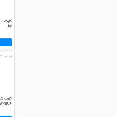
#داکت
#داکت ساده
U12
شناسه: 3086
+W311U