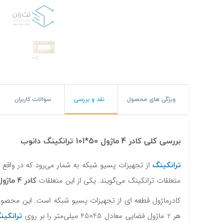
#پچ کورد لگراند
#پچ کورد نگزنس
#رک شبکه
#رک HPI
#ترانکینگ لگراند
ویژگی های محصول
نقد و بررسی
سوالات کاربران
#ترانکینگ دانوب
#سوکت شبکه
بررسی کلی کادر 4 ماژول 50*101 ترانکینگ دانوب
#کیستون شبکه
ترانکینگ
از تجهیزات پسیو شبکه به شمار می‌رود که در واقع بر
کادر 4 ماژول 50*101 ترانکینگ دانوب
متعلقات ترانکینگ می‌گویند. یکی از این متعلقات
#پچ پنل لگراند
#پچ پنل نگزنس
ترانکین
هر 2 ماژول فضایی معادل 45×45 میلی‌متر را بر روی