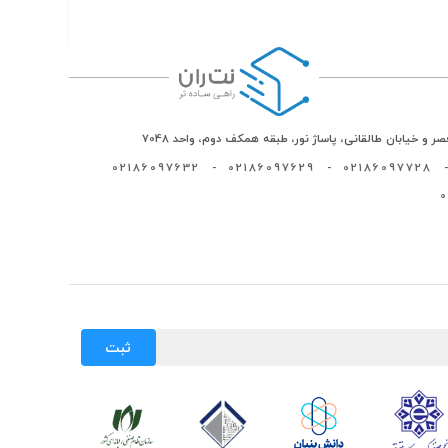
ر و خیابان طالقانی، پاساژ نور، طبقه همکف دوم، واحد 7048
02186097632
-
02186097629
-
02186097728
-
ثبت