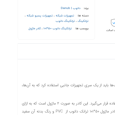
برند:
دانوب | Danub
دسته ها:
تجهیزات شبکه
،
تجهیزات پسیو شبکه
،
ترانکینگ
،
ترانکینگ دانوب
برچسب ها:
ترانکینگ دانوب 50*101
،
کادر ماژول
اصالت
‌ها باید از یک سری تجهیزات جانبی استفاده کرد که به آن‌ها،
کادرماژول قطعه ای از تجهیزات پسیو شبکه است. این محصول برای نصب پریز‌های برق، شبکه و تلفن بر روی درب ترانکینگ‌ها مورد استفاده قرار می‌گیرد. این کادر به صورت 4 ماژول است که به ازای
اشغال می‌کند؛ یعنی 1 پریز استاندارد در آن جای می‌گیرد. جنس کادر ماژول 50*101 ترانک دانوب از PVC و رنگ بدنه آن سفید