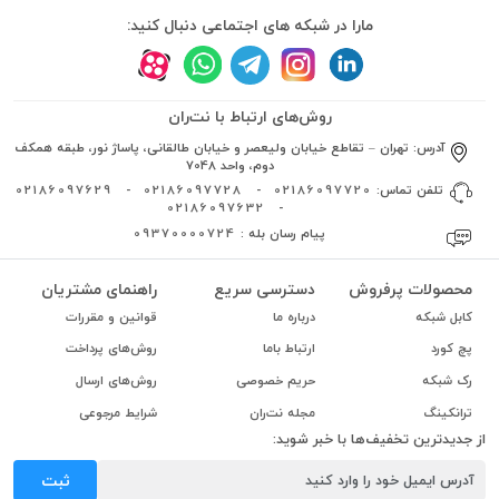
مارا در شبکه های اجتماعی دنبال کنید:
روش‌های ارتباط با نت‌ران
آدرس:
تهران – تقاطع خیابان ولیعصر و خیابان طالقانی، پاساژ نور، طبقه همکف
دوم، واحد 7048
تلفن تماس:
02186097720
-
02186097728
-
02186097629
02186097632
-
پیام رسان بله :
09370000724
محصولات پرفروش
دسترسی سریع
راهنمای مشتریان
کابل شبکه
درباره ما
قوانین و مقررات
پچ کورد
ارتباط باما
روش‌های پرداخت
رک شبکه
حریم خصوصی
روش‌های ارسال
ترانکینگ
مجله نت‌ران
شرایط مرجوعی
از جدیدترین تخفیف‌ها با خبر شوید:
ثبت