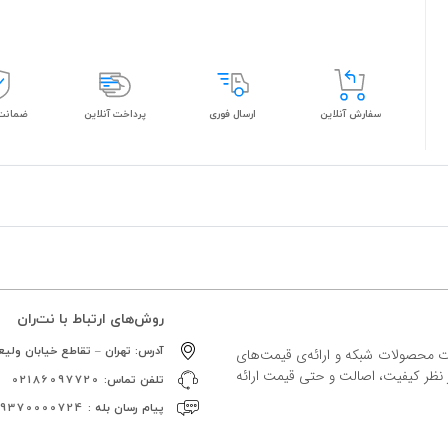
سفارش آنلاین
ارسال فوری
پرداخت آنلاین
ضمانت 
روش‌های ارتباط با نت‌ران
آدرس:
تهران – تقاطع خیابان ولیعص
ات محصولات شبکه و ارائه‌ی قیمت‌های
ز نظر کیفیت، اصالت و حتی قیمت ارائه
تلفن تماس:
02186097720
پیام رسان بله :
09370000724