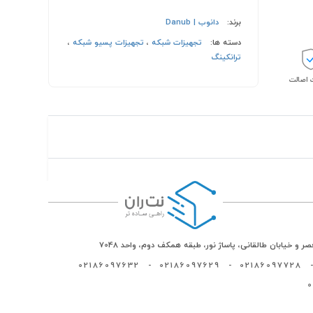
برند:
دانوب | Danub
دسته ها:
تجهیزات شبکه
،
تجهیزات پسیو شبکه
،
ترانکینگ
اصالت
ر و خیابان طالقانی، پاساژ نور، طبقه همکف دوم، واحد 7048
02186097632
-
02186097629
-
02186097728
-