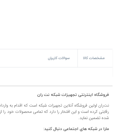
#پچ کورد لگراند
#پچ کورد نگزنس
#رک شبکه
#رک HPI
#ترانکینگ لگراند
مشخصات کالا
سوالات کاربران
#ترانکینگ دانوب
#سوکت شبکه
فروشگاه اینترنتی تجهیزات شبکه نت ران
#کیستون شبکه
نت‌ران اولین فروشگاه آنلاین تجهیزات شبکه است که اقدام به وارد
#پچ پنل لگراند
رقابتی کرده است و این افتخار را دارد که تمامی محصولات خود را ا
شده تضمین نماید.
#پچ پنل نگزنس
مارا در شبکه های اجتماعی دنبال کنید: