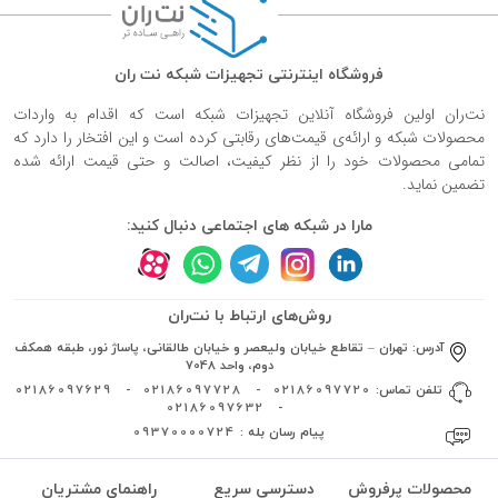
فروشگاه اینترنتی تجهیزات شبکه نت ران
نت‌ران اولین فروشگاه آنلاین تجهیزات شبکه است که اقدام به واردات
محصولات شبکه و ارائه‌ی قیمت‌های رقابتی کرده است و این افتخار را دارد که
تمامی محصولات خود را از نظر کیفیت، اصالت و حتی قیمت ارائه شده
تضمین نماید.
مارا در شبکه های اجتماعی دنبال کنید:
روش‌های ارتباط با نت‌ران
آدرس:
تهران – تقاطع خیابان ولیعصر و خیابان طالقانی، پاساژ نور، طبقه همکف
دوم، واحد 7048
تلفن تماس:
02186097720
-
02186097728
-
02186097629
02186097632
-
پیام رسان بله :
09370000724
محصولات پرفروش
دسترسی سریع
راهنمای مشتریان