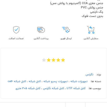
جنس مغزی CCA (آلمینیوم با روکش مس)
جنس روکش PVC
رنگ نارنجی
بدون تست فلوک
سفارش آنلاین
ارسال فوری
پرداخت آنلاین
ضمانت اصالت
برند:
نگزنس
دسته ها:
تجهیزات شبکه
،
تجهیزات پسیو شبکه
،
کابل شبکه
،
کابل شبکه cat6
برچسب ها:
کابل شبکه UTP
،
کابل شبکه نگزنس
،
کابل شبکه 305 متری