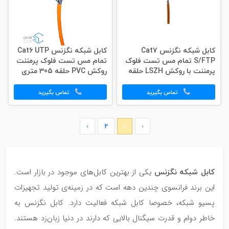
کابل شبکه نگزنس Cat7
کابل شبکه نگزنس Cat6 UTP
S/FTP تمام مس تست فلوک
تمام مس تست فلوک پرمننت
پرمننت با روکش LSZH حلقه
روکش PVC حلقه 305 متری
500 متری
اورجینال
تماس بگیرید
تماس بگیرید
›
2
1
‹
کابل شبکه نگزنس
یکی از بهترین کابل‌های موجود در بازار است.
این برند فرانسوی چندین دهه است که در زمینه‌ی تولید تجهیزات
پسیو شبکه، خصوصا کابل شبکه فعالیت دارد. کابل نگزنس به
خاطر دوام و قدرت سیگنال بالایی که دارند در دنیا زبان‌زد هستند.