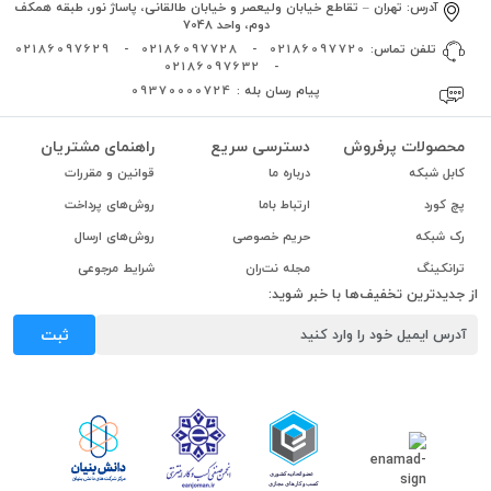
آدرس:
تهران – تقاطع خیابان ولیعصر و خیابان طالقانی، پاساژ نور، طبقه همکف
دوم، واحد 7048
تلفن تماس:
02186097720
-
02186097728
-
02186097629
02186097632
-
پیام رسان بله :
09370000724
محصولات پرفروش
دسترسی سریع
راهنمای مشتریان
کابل شبکه
درباره ما
قوانین و مقررات
پچ کورد
ارتباط باما
روش‌های پرداخت
رک شبکه
حریم خصوصی
روش‌های ارسال
ترانکینگ
مجله نت‌ران
شرایط مرجوعی
از جدیدترین تخفیف‌ها با خبر شوید:
ثبت