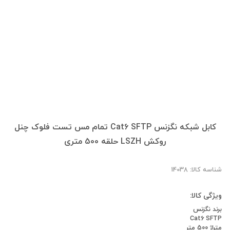
کابل شبکه نگزنس Cat6 SFTP تمام مس تست فلوک چنل
روکش LSZH حلقه 500 متری
شناسه کالا: 14038
ویژگی کالا:
برند نگزنس
Cat6 SFTP
متراژ 500 متر