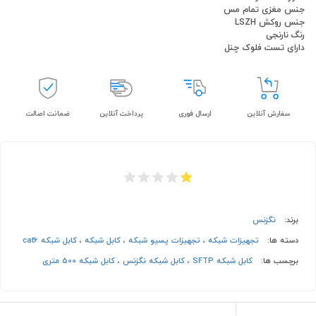
جنس مغزی تمام مس
جنس روکش LSZH
رنگ نارنجی
دارای تست فلوک چنل
سفارش آنلاین
ارسال فوری
پرداخت آنلاین
ضمانت اصالت
برند:
نگزنس
دسته ها:
تجهیزات شبکه
،
تجهیزات پسیو شبکه
،
کابل شبکه
،
کابل شبکه cat6
برچسب ها:
کابل شبکه SFTP
،
کابل شبکه نگزنس
،
کابل شبکه 500 متری