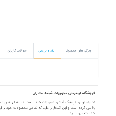
#پچ کورد لگراند
#پچ کورد نگزنس
#رک شبکه
#رک HPI
#ترانکینگ لگراند
ویژگی های محصول
نقد و بررسی
سوالات کاربران
#ترانکینگ دانوب
#سوکت شبکه
#کیستون شبکه
فروشگاه اینترنتی تجهیزات شبکه نت ران
#پچ پنل لگراند
نت‌ران اولین فروشگاه آنلاین تجهیزات شبکه است که اقدام به وارد
#پچ پنل نگزنس
رقابتی کرده است و این افتخار را دارد که تمامی محصولات خود را ا
شده تضمین نماید.