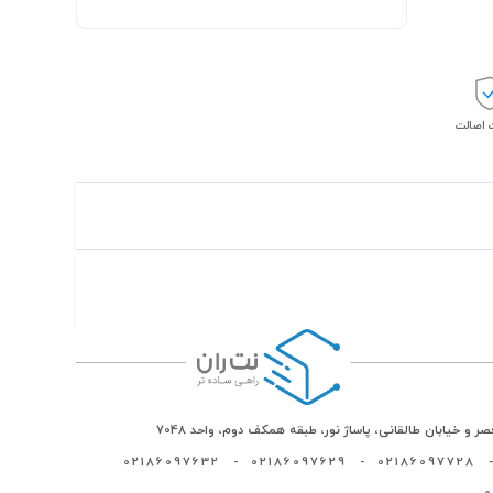
اصالت
ر و خیابان طالقانی، پاساژ نور، طبقه همکف دوم، واحد 7048
02186097632
-
02186097629
-
02186097728
-