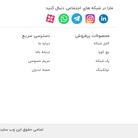
#داکت
مارا در شبکه های اجتماعی دنبال کنید:
#داکت ساده
محصولات پرفروش
دسترسی سریع
کابل شبکه
درباره ما
پچ کورد
ارتباط باما
رک شبکه
حریم خصوصی
ترانکینگ
مجله نت‌ران
تمامی حقوق این وب سایت ب