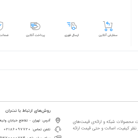
سفارش آنلاین
ارسال فوری
پرداخت آنلاین
ضمانت 
روش‌های ارتباط با نت‌ران
آدرس:
تهران – تقاطع خیابان ولیعص
ات محصولات شبکه و ارائه‌ی قیمت‌های
ز نظر کیفیت، اصالت و حتی قیمت ارائه
تلفن تماس:
02186097720
پیام رسان بله :
09370000724