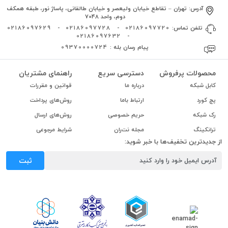
آدرس:
تهران – تقاطع خیابان ولیعصر و خیابان طالقانی، پاساژ نور، طبقه همکف
دوم، واحد 7048
تلفن تماس:
02186097720
-
02186097728
-
02186097629
02186097632
-
پیام رسان بله :
09370000724
محصولات پرفروش
دسترسی سریع
راهنمای مشتریان
کابل شبکه
درباره ما
قوانین و مقررات
پچ کورد
ارتباط باما
روش‌های پرداخت
رک شبکه
حریم خصوصی
روش‌های ارسال
ترانکینگ
مجله نت‌ران
شرایط مرجوعی
از جدیدترین تخفیف‌ها با خبر شوید:
ثبت