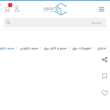
0
جستجوهای
نت‌ران
تجهیزات برق
سیم و کابل برق
سیم نایلونی
سیم نایلونی 1.5×2 آذر س
/
/
/
/
شما
#کابل شبکه
بیشترین
جستجوهای
اخیر
#کابل شبکه
#کابل شبکه لگراند
#کابل شبکه نگزنس