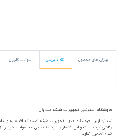
#پچ کورد لگراند
#پچ کورد نگزنس
#رک شبکه
#رک HPI
#ترانکینگ لگراند
ویژگی های محصول
نقد و بررسی
سوالات کاربران
#ترانکینگ دانوب
#سوکت شبکه
#کیستون شبکه
فروشگاه اینترنتی تجهیزات شبکه نت ران
#پچ پنل لگراند
نت‌ران اولین فروشگاه آنلاین تجهیزات شبکه است که اقدام به وارد
#پچ پنل نگزنس
رقابتی کرده است و این افتخار را دارد که تمامی محصولات خود را ا
شده تضمین نماید.