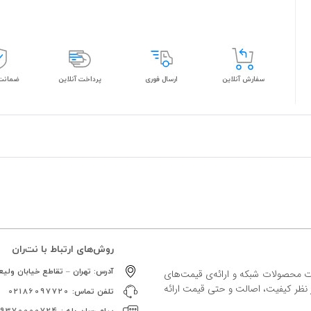
سفارش آنلاین
ارسال فوری
پرداخت آنلاین
ضمانت 
روش‌های ارتباط با نت‌ران
آدرس:
تهران – تقاطع خیابان ولیعص
ات محصولات شبکه و ارائه‌ی قیمت‌های
ز نظر کیفیت، اصالت و حتی قیمت ارائه
تلفن تماس:
02186097720
پیام رسان بله :
09370000724