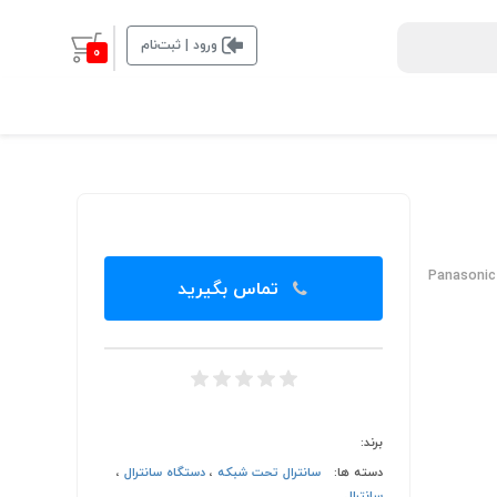
ورود | ثبت‌نام
0
Panasoni
تماس بگیرید
برند:
دسته ها:
سانترال تحت شبکه
،
دستگاه سانترال
،
سانترال