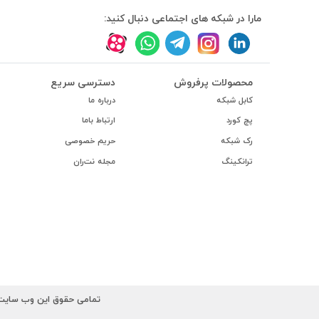
#داکت
مارا در شبکه های اجتماعی دنبال کنید:
#داکت ساده
محصولات پرفروش
دسترسی سریع
کابل شبکه
درباره ما
پچ کورد
ارتباط باما
رک شبکه
حریم خصوصی
ترانکینگ
مجله نت‌ران
تمامی حقوق این وب سایت ب