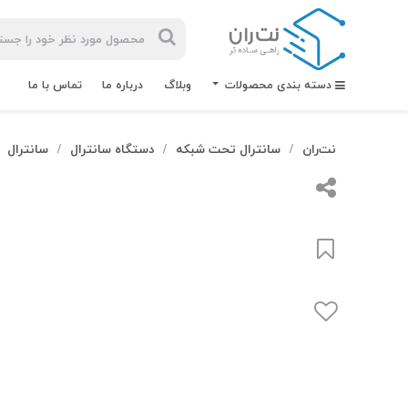
دسته بندی محصولات
وبلاگ
درباره ما
تماس با ما
نت‌ران
سانترال تحت شبکه
دستگاه سانترال
سانترال
/
/
/
بیشترین
جستجوهای
اخیر
#کابل شبکه
#کابل شبکه لگراند
#کابل شبکه نگزنس