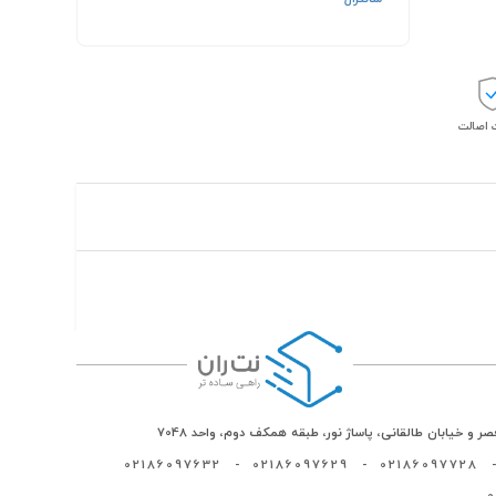
اصالت
ر و خیابان طالقانی، پاساژ نور، طبقه همکف دوم، واحد 7048
02186097632
-
02186097629
-
02186097728
-