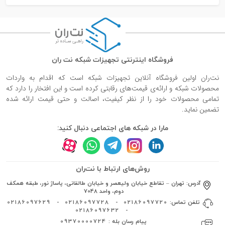
فروشگاه اینترنتی تجهیزات شبکه نت ران
نت‌ران اولین فروشگاه آنلاین تجهیزات شبکه است که اقدام به واردات
محصولات شبکه و ارائه‌ی قیمت‌های رقابتی کرده است و این افتخار را دارد که
تمامی محصولات خود را از نظر کیفیت، اصالت و حتی قیمت ارائه شده
تضمین نماید.
مارا در شبکه های اجتماعی دنبال کنید:
روش‌های ارتباط با نت‌ران
آدرس:
تهران – تقاطع خیابان ولیعصر و خیابان طالقانی، پاساژ نور، طبقه همکف
دوم، واحد 7048
تلفن تماس:
02186097720
-
02186097728
-
02186097629
02186097632
-
پیام رسان بله :
09370000724