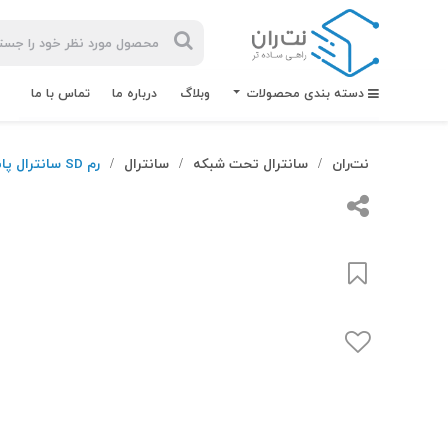
دسته بندی محصولات
وبلاگ
درباره ما
تماس با ما
نت‌ران
سانترال تحت شبکه
سانترال
رم SD سانترال پاناسونیک KX_NS5134
/
/
/
بیشترین
جستجوهای
اخیر
#کابل شبکه
#کابل شبکه لگراند
#کابل شبکه نگزنس