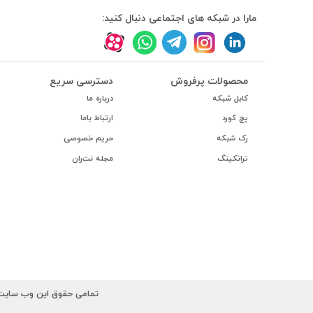
#داکت
مارا در شبکه های اجتماعی دنبال کنید:
#داکت ساده
محصولات پرفروش
دسترسی سریع
کابل شبکه
درباره ما
پچ کورد
ارتباط باما
رک شبکه
حریم خصوصی
ترانکینگ
مجله نت‌ران
تمامی حقوق این وب سایت ب