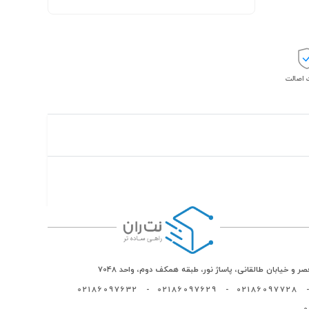
اصالت
ر و خیابان طالقانی، پاساژ نور، طبقه همکف دوم، واحد 7048
02186097632
-
02186097629
-
02186097728
-