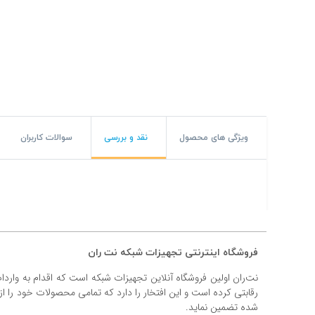
#پچ کورد لگراند
#پچ کورد نگزنس
#رک شبکه
#رک HPI
#ترانکینگ لگراند
ویژگی های محصول
نقد و بررسی
سوالات کاربران
#ترانکینگ دانوب
#سوکت شبکه
#کیستون شبکه
فروشگاه اینترنتی تجهیزات شبکه نت ران
#پچ پنل لگراند
نت‌ران اولین فروشگاه آنلاین تجهیزات شبکه است که اقدام به وارد
#پچ پنل نگزنس
رقابتی کرده است و این افتخار را دارد که تمامی محصولات خود را ا
شده تضمین نماید.