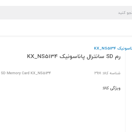
رم SD سانترال پاناسونیک KX_NS5134
شناسه کالا: 2961
c SD Memory Card KX_NS5134
ویژگی کالا: