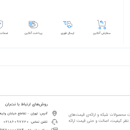
سفارش آنلاین
ارسال فوری
پرداخت آنلاین
ضمانت 
روش‌های ارتباط با نت‌ران
آدرس:
تهران – تقاطع خیابان ولیعص
ات محصولات شبکه و ارائه‌ی قیمت‌های
ز نظر کیفیت، اصالت و حتی قیمت ارائه
تلفن تماس:
02186097720
پیام رسان بله :
09370000724