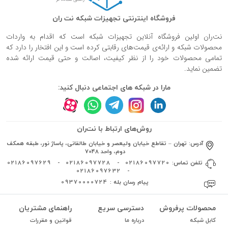
فروشگاه اینترنتی تجهیزات شبکه نت ران
نت‌ران اولین فروشگاه آنلاین تجهیزات شبکه است که اقدام به واردات
محصولات شبکه و ارائه‌ی قیمت‌های رقابتی کرده است و این افتخار را دارد که
تمامی محصولات خود را از نظر کیفیت، اصالت و حتی قیمت ارائه شده
تضمین نماید.
مارا در شبکه های اجتماعی دنبال کنید:
روش‌های ارتباط با نت‌ران
آدرس:
تهران – تقاطع خیابان ولیعصر و خیابان طالقانی، پاساژ نور، طبقه همکف
دوم، واحد 7048
تلفن تماس:
02186097720
-
02186097728
-
02186097629
02186097632
-
پیام رسان بله :
09370000724
محصولات پرفروش
دسترسی سریع
راهنمای مشتریان
کابل شبکه
درباره ما
قوانین و مقررات