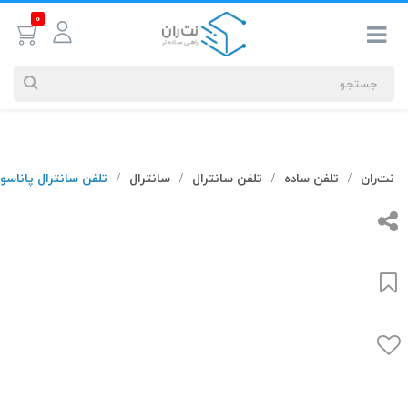
0
جستجوهای
نت‌ران
تلفن ساده
تلفن سانترال
سانترال
تلفن سانترال پاناسونیک 30
/
/
/
/
شما
#کابل شبکه
بیشترین
جستجوهای
اخیر
#کابل شبکه
#کابل شبکه لگراند
#کابل شبکه نگزنس