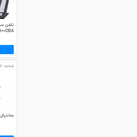
#داکت
#داکت ساده
100DBA
شناسه: 2848
سانترال پان