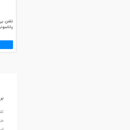
تلفن بی
پاناسونیک 11CX
بر
تل
خص
اس