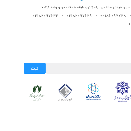
ر و خیابان طالقانی، پاساژ نور، طبقه همکف دوم، واحد 7048
02186097632
-
02186097629
-
02186097728
-
ثبت