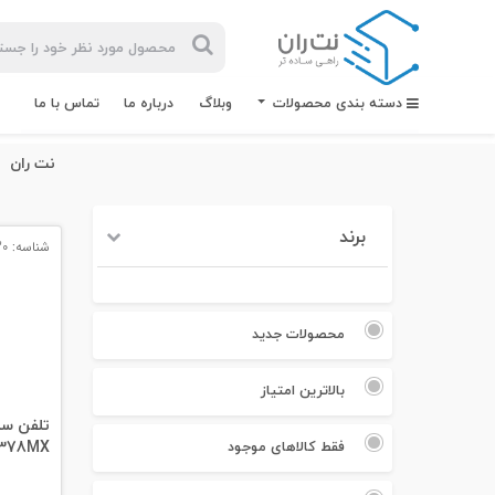
دسته بندی محصولات
وبلاگ
درباره ما
تماس با ما
نت ران
برند
شناسه: 2830
بیشترین
جستجوهای
اخیر
محصولات جدید
#کابل شبکه
بالاترین امتیاز
#کابل شبکه لگراند
378MX
فقط کالاهای موجود
#کابل شبکه نگزنس