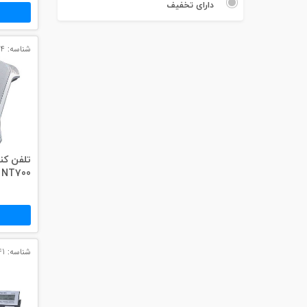
#پچ کورد لگراند
دارای تخفیف
#پچ کورد نگزنس
شناسه: 2834
#رک شبکه
#رک HPI
#ترانکینگ لگراند
#ترانکینگ دانوب
NT700
#سوکت شبکه
#کیستون شبکه
#پچ پنل لگراند
شناسه: 2841
#پچ پنل نگزنس