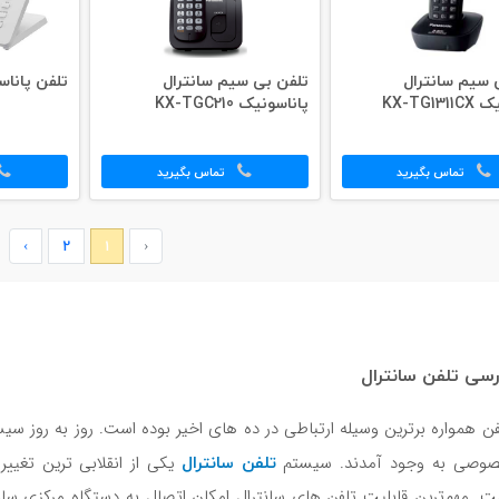
 سیم سانترال
تلفن بی سیم سانترال
تلفن پاناسونیک 
KX-TG13
پاناسونیک KX-TGC210
تماس بگیرید
تماس بگیرید
›
2
1
‹
رسی تلفن سانترال
فن همواره برترین وسیله ارتباطی در ده های اخیر بوده است. روز به روز س
تلفن سانترال
وصی به وجود آمدند. سیستم
یکی از انقلابی ترین تغیی
ت. مهم‌ترین قابلیت تلفن های سانترال امکان اتصال به دستگاه مرکزی سا