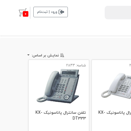
ورود | ثبت‌نام
0
نمایش بر اساس:
شناسه: 2833
تلفن سانترال پاناسونیک KX-
تلفن سانترال پاناسونیک KX-
DT333