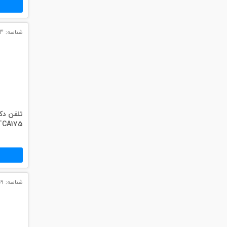
شناسه: 2853
تلفن دک
TCA175
شناسه: 2859