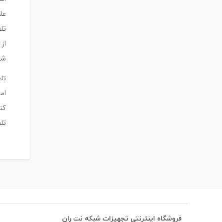
عل
تل
از
شه
تل
ام
کن
تل
فروشگاه اینترنتی تجهیزات شبکه نت ران