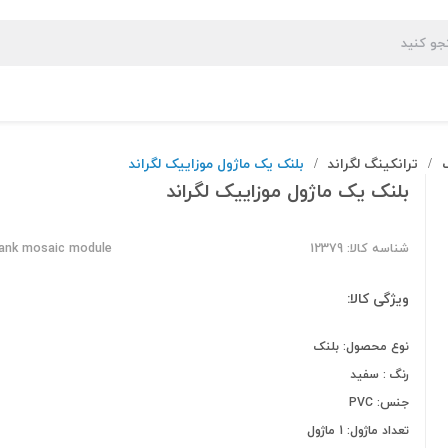
ترانکینگ لگراند
بلنک یک ماژول موزاییک لگراند
/
/
بلنک یک ماژول موزاییک لگراند
شناسه کالا: 12379
lank mosaic module
ویژگی کالا:
نوع محصول: بلنک
رنگ : سفید
جنس: PVC
تعداد ماژول: 1 ماژول