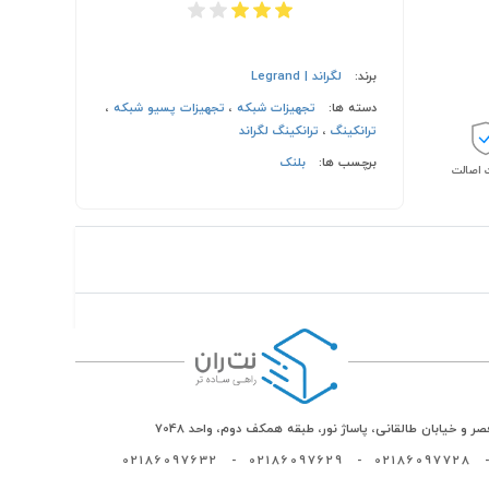
برند:
لگراند | Legrand
دسته ها:
تجهیزات شبکه
،
تجهیزات پسیو شبکه
،
ترانکینگ
،
ترانکینگ لگراند
برچسب ها:
بلنک
اصالت
ر و خیابان طالقانی، پاساژ نور، طبقه همکف دوم، واحد 7048
02186097632
-
02186097629
-
02186097728
-