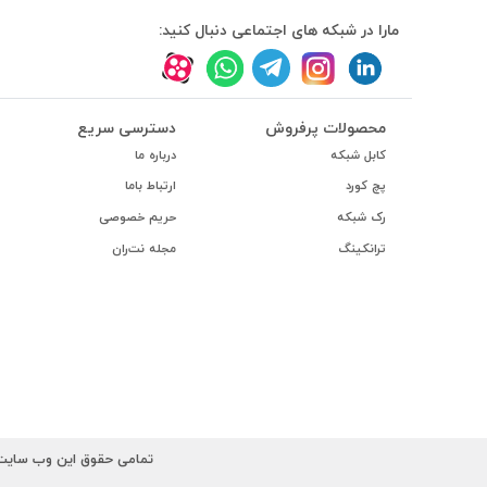
#داکت
مارا در شبکه های اجتماعی دنبال کنید:
#داکت ساده
محصولات پرفروش
دسترسی سریع
کابل شبکه
درباره ما
پچ کورد
ارتباط باما
رک شبکه
حریم خصوصی
ترانکینگ
مجله نت‌ران
تمامی حقوق این وب سایت ب