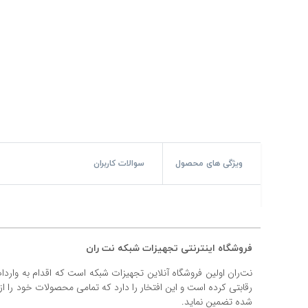
#پچ کورد لگراند
#پچ کورد نگزنس
#رک شبکه
#رک HPI
#ترانکینگ لگراند
#ترانکینگ دانوب
ویژگی های محصول
سوالات کاربران
#سوکت شبکه
#کیستون شبکه
فروشگاه اینترنتی تجهیزات شبکه نت ران
#پچ پنل لگراند
نت‌ران اولین فروشگاه آنلاین تجهیزات شبکه است که اقدام به وارد
#پچ پنل نگزنس
رقابتی کرده است و این افتخار را دارد که تمامی محصولات خود را ا
شده تضمین نماید.