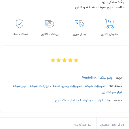
رنگ: مشکی، زرد
مناسب برای سوکت شبکه و تلفن
سفارش آنلاین
ارسال فوری
پرداخت آنلاین
ضمانت اصالت
برند:
ونتولینک | Ventolink
دسته ها:
تجهیزات شبکه
،
تجهیزات پسیو شبکه
،
ابزارآلات شبکه
،
آچار شبکه
،
آچار سوکت زن
برچسب ها:
ابزارآلات ونتولینک
،
آچار سوکت زن
ویژگی های محصول
سوالات کاربران