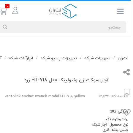
0
جستجوهای
نت‌ران
تجهیزات شبکه
تجهیزات پسیو شبکه
ابزارآلات شبکه
آچا
/
/
/
/
شما
#کابل شبکه
آچار سوکت زن ونتولینک مدل HT-718 زرد
بیشترین
جستجوهای
شناسه کالا: 13836
ventolink socket wrench model HT-718 yellow
اخیر
ویژگی کالا:
#کابل شبکه
#کابل شبکه لگراند
#کابل شبکه نگزنس
برند: ونتولینک
نوع محصول: آچار شبکه
جنس بدنه: فلزی