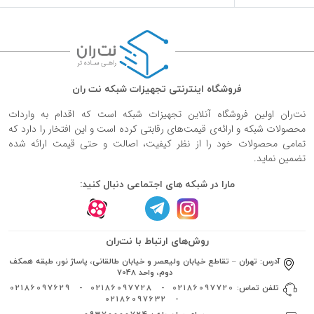
فروشگاه اینترنتی تجهیزات شبکه نت ران
نت‌ران اولین فروشگاه آنلاین تجهیزات شبکه است که اقدام به واردات
محصولات شبکه و ارائه‌ی قیمت‌های رقابتی کرده است و این افتخار را دارد که
تمامی محصولات خود را از نظر کیفیت، اصالت و حتی قیمت ارائه شده
تضمین نماید.
مارا در شبکه های اجتماعی دنبال کنید:
روش‌های ارتباط با نت‌ران
آدرس:
تهران – تقاطع خیابان ولیعصر و خیابان طالقانی، پاساژ نور، طبقه همکف
دوم، واحد 7048
تلفن تماس:
02186097720
-
02186097728
-
02186097629
02186097632
-