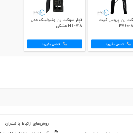
وکت زن پروس کیت
آچار سوکت زن ونتولینک مدل
HT-718 مشکی
تماس بگیرید
تماس بگیرید
روش‌های ارتباط با نت‌ران
آدرس:
تهران – تقاطع خیابان ولیعص