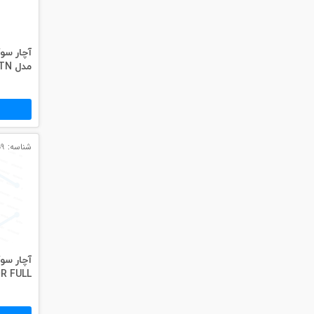
#داکت
#داکت ساده
آچار س
مدل CP-376 TN
شناسه: 12859
آچار سو
R FULL