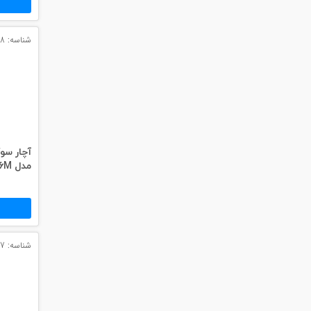
شناسه: 14548
آچار س
مدل CP-376M
شناسه: 13907