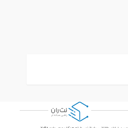
ر و خیابان طالقانی، پاساژ نور، طبقه همکف دوم، واحد 7048