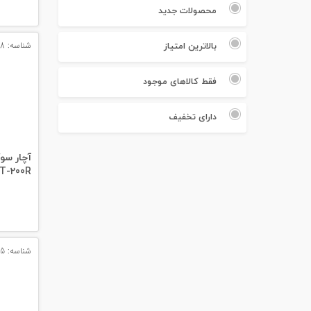
#پچ کورد لگراند
محصولات جدید
#پچ کورد نگزنس
بالاترین امتیاز
شناسه: 13838
#رک شبکه
فقط کالاهای موجود
#رک HPI
دارای تخفیف
#ترانکینگ لگراند
آچار سو
#ترانکینگ دانوب
HT-200R آ
#سوکت شبکه
#کیستون شبکه
شناسه: 14615
#پچ پنل لگراند
#پچ پنل نگزنس