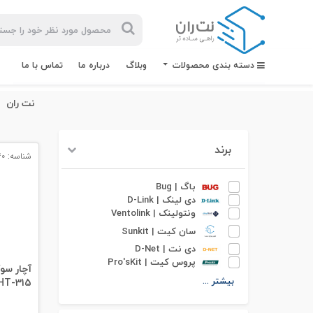
دسته بندی محصولات
وبلاگ
درباره ما
تماس با ما
نت ران
برند
شناسه: 13840
بیشترین
جستجوهای
باگ | Bug
اخیر
دی لینک | D-Link
ونتولینک | Ventolink
#کابل شبکه
سان کیت | Sunkit
دی نت | D-Net
#کابل شبکه لگراند
پروس کیت | Pro'sKit
آچار سو
بیشتر ...
HT-315 به همراه استری
#کابل شبکه نگزنس