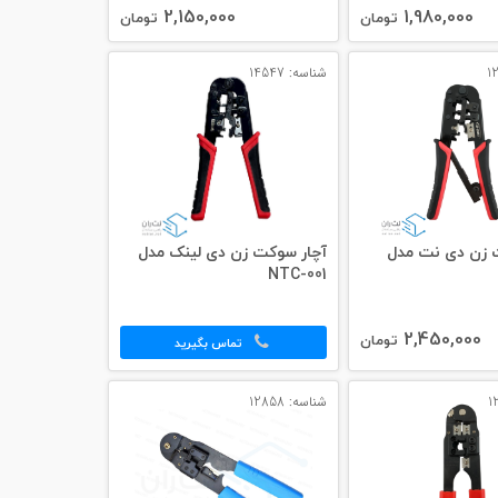
2,150,000
1,980,000
تومان
تومان
شناسه: 14547
 زن دی نت مدل
آچار سوکت زن دی لینک مدل
NTC-001
2,450,000
تومان
تماس بگیرید
شناسه: 12858