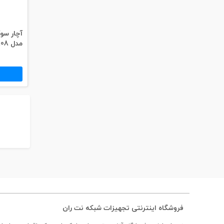
آچار س
مدل 808-376E
فروشگاه اینترنتی تجهیزات شبکه نت ران