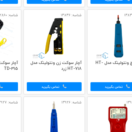
شناسه: 13836
شناسه: 12860
آچار پانچ ونتولینک مدل HT-
آچار سوکت زن ونتولینک مدل
آچار سوکت
HT-718 زرد
TD-315
تماس بگیرید
تماس بگیرید
شناسه: 13926
شناسه: 13927