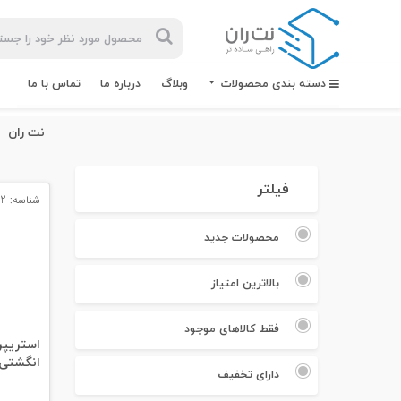
دسته بندی محصولات
وبلاگ
درباره ما
تماس با ما
نت ران
فیلتر
شناسه: 13932
بیشترین
جستجوهای
محصولات جدید
اخیر
بالاترین امتیاز
#کابل شبکه
#کابل شبکه لگراند
فقط کالاهای موجود
استریپر
انگشتی
#کابل شبکه نگزنس
دارای تخفیف