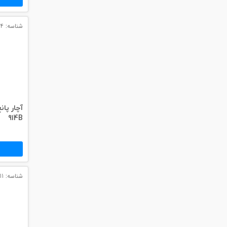
شناسه: 13834
914B
شناسه: 13911