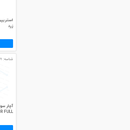
#داکت
#داکت ساده
زرد
شناسه: 12859
آچار سو
R FULL