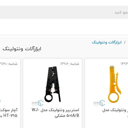
ابزارآلات ونتولینک
ابزارآلات ونتولینک
شناسه: 13916
شناسه: 13840
 ونتولینک مدل
استریپر ونتولینک مدل WJ-
آچار سوکت
501A/B مشکی
HT-315 به همراه استریپر