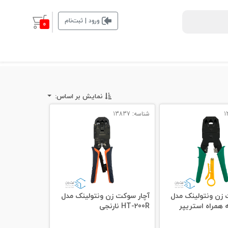
ورود | ثبت‌نام
0
نمایش بر اساس:
شناسه: 13837
 زن ونتولینک مدل
آچار سوکت زن ونتولینک مدل
HT-200R نارنجی