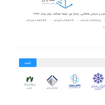
ر و خیابان طالقانی، پاساژ نور، طبقه همکف دوم، واحد 7048
02186097632
-
02186097629
-
02186097728
-
ثبت