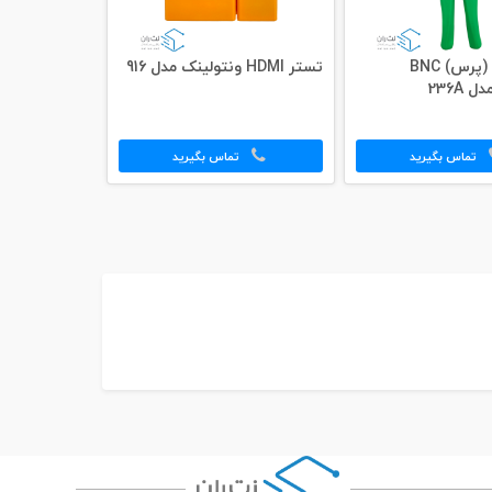
آچار شبکه (پرس) BNC
تستر HDMI ونتولینک مدل 916
 236A
تماس بگیرید
تماس بگیرید