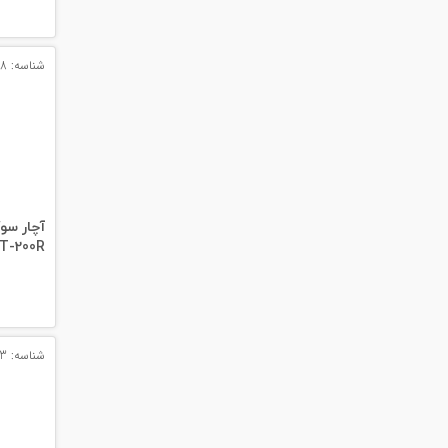
#پچ کورد لگراند
#پچ کورد نگزنس
شناسه: 13838
#رک شبکه
#رک HPI
#ترانکینگ لگراند
آچار سو
#ترانکینگ دانوب
HT-200R آ
#سوکت شبکه
#کیستون شبکه
شناسه: 13833
#پچ پنل لگراند
#پچ پنل نگزنس