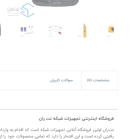
#پچ کورد لگراند
#پچ کورد نگزنس
#رک شبکه
#رک HPI
#ترانکینگ لگراند
#ترانکینگ دانوب
مشخصات کالا
سوالات کاربران
#سوکت شبکه
#کیستون شبکه
#پچ پنل لگراند
فروشگاه اینترنتی تجهیزات شبکه نت ران
#پچ پنل نگزنس
نت‌ران اولین فروشگاه آنلاین تجهیزات شبکه است که اقدام به وارد
رقابتی کرده است و این افتخار را دارد که تمامی محصولات خود را ا