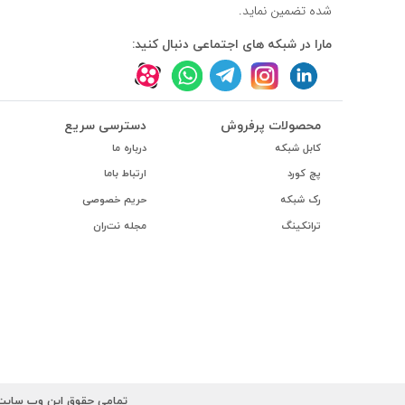
#داکت
شده تضمین نماید.
مارا در شبکه های اجتماعی دنبال کنید:
#داکت ساده
محصولات پرفروش
دسترسی سریع
کابل شبکه
درباره ما
پچ کورد
ارتباط باما
رک شبکه
حریم خصوصی
ترانکینگ
مجله نت‌ران
تمامی حقوق این وب سایت ب