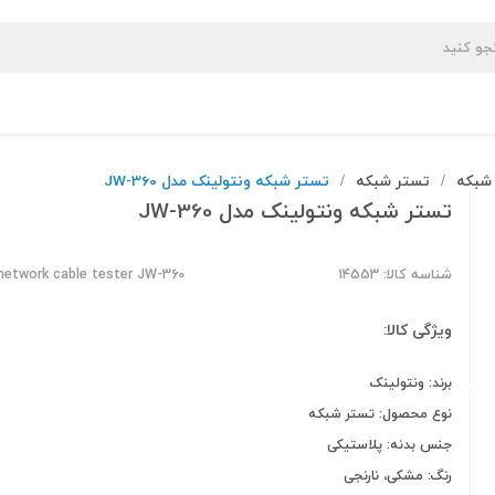
 شبکه
تستر شبکه
تستر شبکه ونتولینک مدل JW-360
/
/
تستر شبکه ونتولینک مدل JW-360
شناسه کالا: 14553
 network cable tester JW-360
ویژگی کالا:
برند: ونتولینک
نوع محصول: تستر شبکه
جنس بدنه: پلاستیکی
رنگ: مشکی، نارنجی