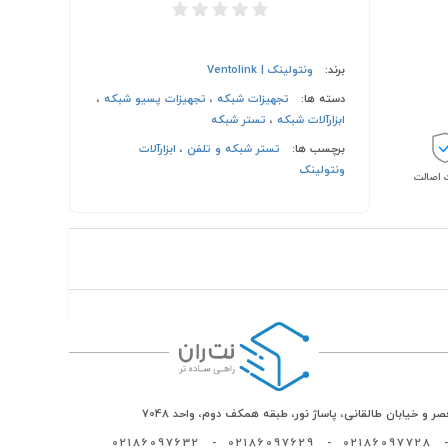
برند:
ونتولینک | Ventolink
دسته ها:
تجهیزات شبکه
،
تجهیزات پسیو شبکه
،
ابزارآلات شبکه
،
تستر شبکه
برچسب ها:
تستر شبکه و تلفن
،
ابزارآلات
ونتولینک
اصالت
ر و خیابان طالقانی، پاساژ نور، طبقه همکف دوم، واحد 7048
02186097632
-
02186097629
-
02186097728
-