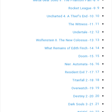
8- Metal Gear Solid V: The Phantom Pain
9- Rocket League
10- Uncharted 4: A Thief’s End
11- The Witness
12- Undertale
13- Wolfenstein II: The New Colossus
14- What Remains of Edith Finch
15- Doom
16- Nier: Automata
17- Resident Evil 7
18- Titanfall 2
19- Overwatch
20- Destiny 2
21- Dark Souls 3