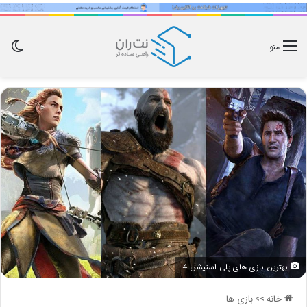
تغی
منو
پو
بهترین بازی های پلی استیشن 4
خانه
>>
بازی ها