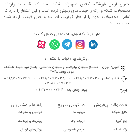
نت‌ران اولین فروشگاه آنلاین تجهیزات شبکه است که اقدام به واردات
محصولات شبکه و ارائه‌ی قیمت‌های رقابتی کرده است و این افتخار را دارد که
تمامی محصولات خود را از نظر کیفیت، اصالت و حتی قیمت ارائه شده
تضمین نماید.
مارا در شبکه های اجتماعی دنبال کنید:
روش‌های ارتباط با نت‌ران
آدرس:
تهران – تقاطع خیابان ولیعصر و خیابان طالقانی، پاساژ نور، طبقه همکف
دوم، واحد 7048
تلفن تماس:
02186097720
-
02186097728
-
02186097629
02186097632
-
پیام رسان بله :
09370000724
محصولات پرفروش
دسترسی سریع
راهنمای مشتریان
کابل شبکه
درباره ما
قوانین و مقررات
پچ کورد
ارتباط باما
روش‌های پرداخت
رک شبکه
حریم خصوصی
روش‌های ارسال