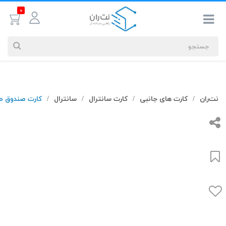
0
جستجوهای
نت‌ران
کارت های جانبی
کارت سانترال
سانترال
کارت صندوق صوتی 
/
/
/
/
شما
#کابل شبکه
بیشترین
جستجوهای
اخیر
#کابل شبکه
#کابل شبکه لگراند
#کابل شبکه نگزنس