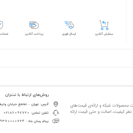
سفارش آنلاین
ارسال فوری
پرداخت آنلاین
ضمانت 
روش‌های ارتباط با نت‌ران
آدرس:
تهران – تقاطع خیابان ولیعص
ات محصولات شبکه و ارائه‌ی قیمت‌های
ز نظر کیفیت، اصالت و حتی قیمت ارائه
تلفن تماس:
02186097720
پیام رسان بله :
09370000724