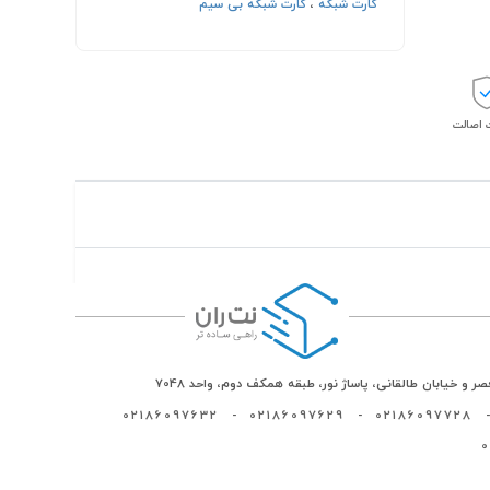
کارت شبکه
،
کارت شبکه بی سیم
اصالت
ر و خیابان طالقانی، پاساژ نور، طبقه همکف دوم، واحد 7048
02186097632
-
02186097629
-
02186097728
-