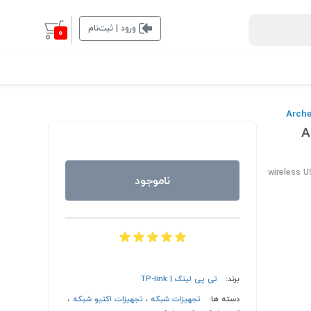
ورود | ثبت‌نام
0
wireless 
ناموجود
برند:
تی پی لینک | TP-link
دسته ها:
تجهیزات شبکه
،
تجهیزات اکتیو شبکه
،