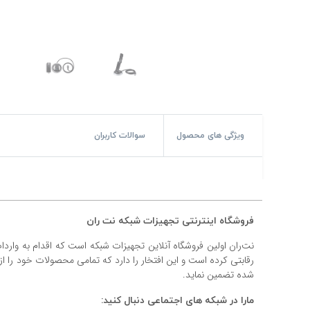
#پچ کورد لگراند
#پچ کورد نگزنس
#رک شبکه
#رک HPI
#ترانکینگ لگراند
ویژگی های محصول
سوالات کاربران
#ترانکینگ دانوب
#سوکت شبکه
فروشگاه اینترنتی تجهیزات شبکه نت ران
#کیستون شبکه
نت‌ران اولین فروشگاه آنلاین تجهیزات شبکه است که اقدام به وارد
#پچ پنل لگراند
رقابتی کرده است و این افتخار را دارد که تمامی محصولات خود را ا
شده تضمین نماید.
#پچ پنل نگزنس
مارا در شبکه های اجتماعی دنبال کنید: