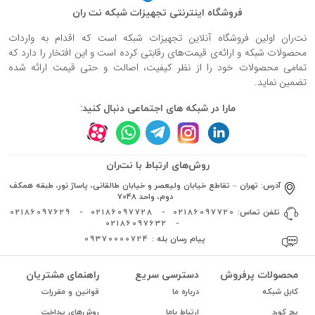
فروشگاه اینترنتی تجهیزات شبکه نت ران
نت‌ران اولین فروشگاه آنلاین تجهیزات شبکه است که اقدام به واردات
محصولات شبکه و ارائه‌ی قیمت‌های رقابتی کرده است و این افتخار را دارد که
تمامی محصولات خود را از نظر کیفیت، اصالت و حتی قیمت ارائه شده
تضمین نماید.
مارا در شبکه های اجتماعی دنبال کنید:
روش‌های ارتباط با نت‌ران
آدرس:
تهران – تقاطع خیابان ولیعصر و خیابان طالقانی، پاساژ نور، طبقه همکف
دوم، واحد 7048
تلفن تماس:
02186097720
-
02186097728
-
02186097629
02186097632
-
پیام رسان بله :
09370000724
محصولات پرفروش
دسترسی سریع
راهنمای مشتریان
کابل شبکه
درباره ما
قوانین و مقررات
پچ کورد
ارتباط باما
روش‌های پرداخت