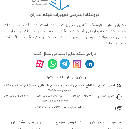
فروشگاه اینترنتی تجهیزات شبکه نت ران
نت‌ران اولین فروشگاه آنلاین تجهیزات شبکه است که اقدام به واردات
محصولات شبکه و ارائه‌ی قیمت‌های رقابتی کرده است و این افتخار را دارد که
تمامی محصولات خود را از نظر کیفیت، اصالت و حتی قیمت ارائه شده
تضمین نماید.
مارا در شبکه های اجتماعی دنبال کنید:
روش‌های ارتباط با نت‌ران
آدرس:
تهران – تقاطع خیابان ولیعصر و خیابان طالقانی، پاساژ نور، طبقه همکف
دوم، واحد 7048
تلفن تماس:
02186097720
-
02186097728
-
02186097629
02186097632
-
پیام رسان بله :
09370000724
محصولات پرفروش
دسترسی سریع
راهنمای مشتریان
کابل شبکه
درباره ما
قوانین و مقررات