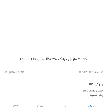
کادر 6 ماژول ترانک 60*120 سوپیتا (سفید)
شناسه کالا: 14453
Soupita Trunk
ویژگی کالا:
جنس بدنه: pvc
رنگ: سفید