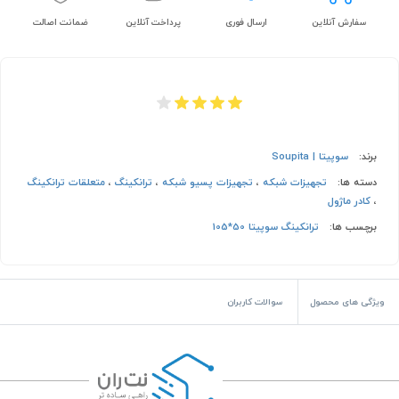
سفارش آنلاین
ارسال فوری
پرداخت آنلاین
ضمانت اصالت
برند:
سوپیتا | Soupita
دسته ها:
تجهیزات شبکه
،
تجهیزات پسیو شبکه
،
ترانکینگ
،
متعلقات ترانکینگ
،
کادر ماژول
برچسب ها:
ترانکینگ سوپیتا 50*105
ویژگی های محصول
سوالات کاربران