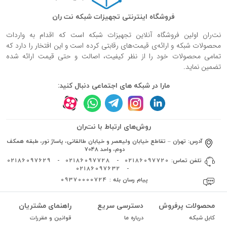
فروشگاه اینترنتی تجهیزات شبکه نت ران
نت‌ران اولین فروشگاه آنلاین تجهیزات شبکه است که اقدام به واردات
محصولات شبکه و ارائه‌ی قیمت‌های رقابتی کرده است و این افتخار را دارد که
تمامی محصولات خود را از نظر کیفیت، اصالت و حتی قیمت ارائه شده
تضمین نماید.
مارا در شبکه های اجتماعی دنبال کنید:
روش‌های ارتباط با نت‌ران
آدرس:
تهران – تقاطع خیابان ولیعصر و خیابان طالقانی، پاساژ نور، طبقه همکف
دوم، واحد 7048
تلفن تماس:
02186097720
-
02186097728
-
02186097629
02186097632
-
پیام رسان بله :
09370000724
محصولات پرفروش
دسترسی سریع
راهنمای مشتریان
کابل شبکه
درباره ما
قوانین و مقررات