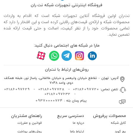
فروشگاه اینترنتی تجهیزات شبکه نت ران
نت‌ران اولین فروشگاه آنلاین تجهیزات شبکه است که اقدام به واردات
محصولات شبکه و ارائه‌ی قیمت‌های رقابتی کرده است و این افتخار را دارد که
تمامی محصولات خود را از نظر کیفیت، اصالت و حتی قیمت ارائه شده
تضمین نماید.
مارا در شبکه های اجتماعی دنبال کنید:
روش‌های ارتباط با نت‌ران
آدرس:
تهران – تقاطع خیابان ولیعصر و خیابان طالقانی، پاساژ نور، طبقه همکف
دوم، واحد 7048
تلفن تماس:
02186097720
-
02186097728
-
02186097629
02186097632
-
پیام رسان بله :
09370000724
محصولات پرفروش
دسترسی سریع
راهنمای مشتریان
کابل شبکه
درباره ما
قوانین و مقررات
پچ کورد
ارتباط باما
روش‌های پرداخت