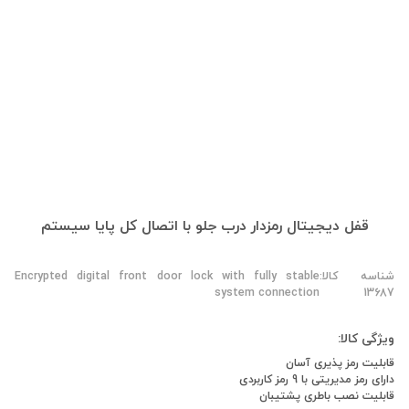
قفل دیجیتال رمزدار درب جلو با اتصال کل پایا سیستم
شناسه کالا:
Encrypted digital front door lock with fully stable
system connection
13687
ویژگی کالا:
قابلیت رمز پذیری آسان
دارای رمز مدیریتی با 9 رمز کاربردی
قابلیت نصب باطری پشتیبان