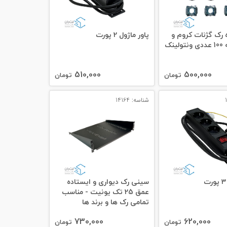
 رک گژنات کروم و
پاور ماژول 2 پورت
ینک
510,000
500,000
تومان
تومان
شناسه: 14164
سینی رک دیواری و ایستاده
عمق 25 تک یونیت - مناسب
تمامی رک ها و برند ها
730,000
620,000
تومان
تومان