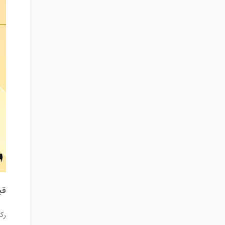
قی
رک