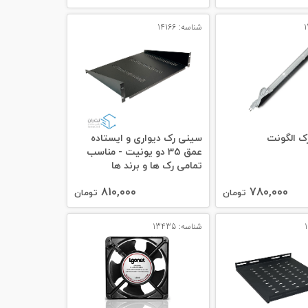
شناسه: 14166
ک الگونت
سینی رک دیواری و ایستاده
عمق 35 دو یونیت - مناسب
تمامی رک ها و برند ها
810,000
780,000
تومان
تومان
شناسه: 13435