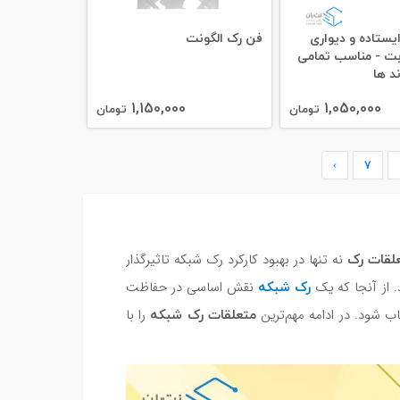
ستاده و دیواری
فن رک الگونت
60 ثابت - مناسب تمامی
د ها
1,150,000
1,050,000
تومان
تومان
›
7
لقات رک
نه تنها در بهبود کارکرد رک شبکه تاثیرگذار
رک شبکه
 از آنجا که یک
نقش اساسی در حفاظت
متعلقات رک شبکه
ب شود. در ادامه مهم‌ترین
را با