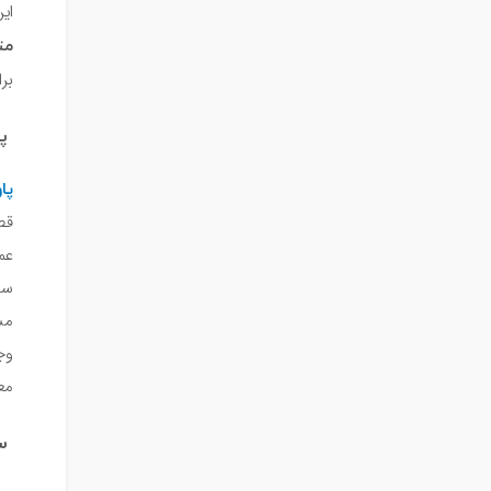
ای
مت
بر
پا
پا
قط
عم
سی
مش
وج
معم
سی