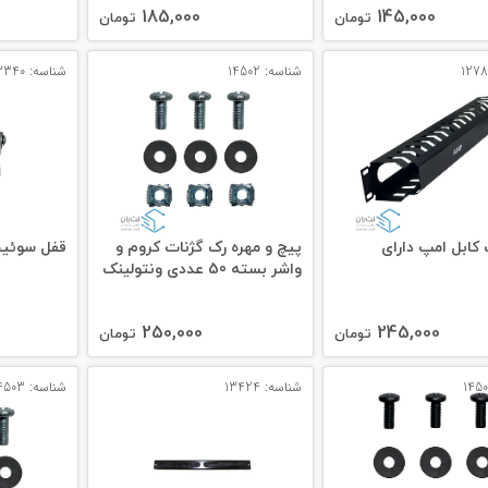
185,000
145,000
تومان
تومان
شناسه: 14502
شناسه: 13340
کابل امپ دارای
پیچ و مهره رک گژنات کروم و
قفل سوئیچ
واشر بسته 50 عددی ونتولینک
250,000
245,000
تومان
تومان
شناسه: 13424
شناسه: 14503