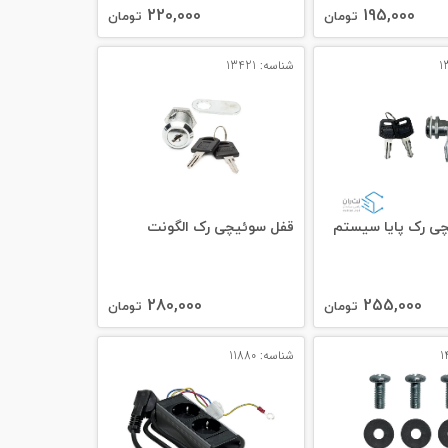
220,000
195,000
تومان
تومان
شناسه: 13421
ی رک پایا سیستم
قفل سوئيچی رک الگونت
280,000
255,000
تومان
تومان
شناسه: 11880