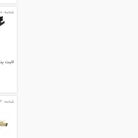
شناسه: 12550
لایت پنل 1 یونیت پایا
شناسه: 12032