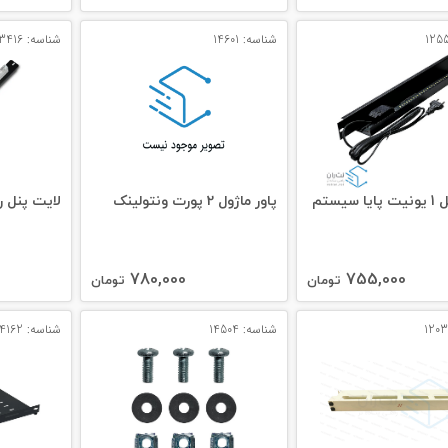
شناسه: 14601
شناسه: 13416
 سیستم
پاور ماژول 2 پورت ونتولینک
لايت پنل ر
780,000
755,000
تومان
تومان
شناسه: 14504
شناسه: 14162