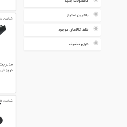
محصولات جدید
#پچ کورد لگراند
#پچ کورد نگزنس
بالاترین امتیاز
شناسه: 12788
#رک شبکه
فقط کالاهای موجود
#رک HPI
دارای تخفیف
#ترانکینگ لگراند
مدیریت 
#ترانکینگ دانوب
درپوش
#سوکت شبکه
#کیستون شبکه
شناسه: 14505
#پچ پنل لگراند
#پچ پنل نگزنس