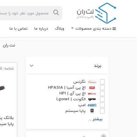
دسته بندی محصولات
وبلاگ
درباره ما
تماس با ما
نت ران
برند
شناسه: 13365
بیشترین
جستجوهای
نگزنس
اخیر
اچ پی آسیا | HPASIA
اچ پی آی | HPI
#کابل شبکه
الگونت | Lgonet
امپ
پایا سیستم
#کابل شبکه لگراند
بیشتر ...
پایا سی
#کابل شبکه نگزنس