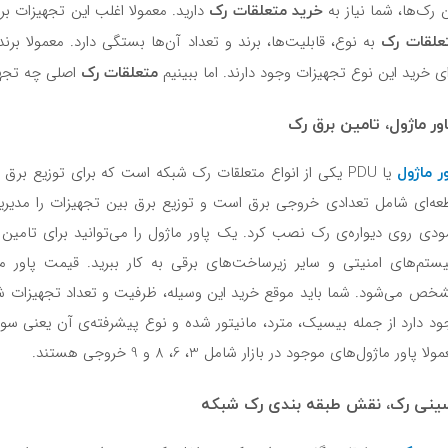
خرید متعلقات رک
ن رک‌ها، شما نیاز به
دارید. معمولا اغلب این تجهیزات بر
علقات رک
به نوع، قابلیت‌ها، برند و تعداد آن‌ها بستگی دارد. معمولا بر
متعلقات رک
ای خرید این نوع تجهیزات وجود دارند. اما ببینیم
اصلی چه تجهی
ور ماژول، تامین برق رک
ور ماژول
یا PDU یکی از انواع متعلقات رک شبکه است که برای توزیع ب
عه‌ای شامل تعدادی خروجی برق است و توزیع برق بین تجهیزات را مدیریت 
ودی روی دیواره‌ی رک نصب کرد. یک پاور ماژول را می‌توانید برای تامین 
ستم‌های امنیتی و سایر زیرساخت‌های برقی به کار ببرید. قیمت پاور م
خص می‌شود. شما باید موقع خرید این وسیله، ظرفیت و تعداد تجهیزات شبکه ر
ود دارد از جمله بیسیک، مترد، مانیتور شده و نوع پیشرفته‌ی آن یعنی سوئیچی
ولا پاور ماژول‌های موجود در بازار شامل 3، 6، 8 و 9 خروجی هستند.
نی رک، نقش طبقه بندی رک شبکه