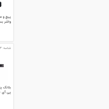
#داکت
#داکت ساده
پیچ و م
واشر بسته 50 عددی
شناسه: 11923
پی آی - PI