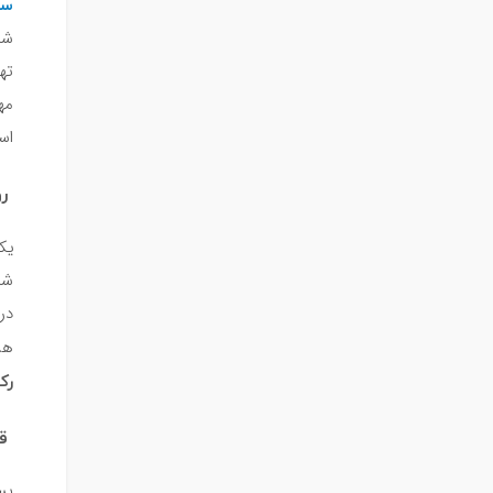
سی
شد
ته
مه
اس
رو
یک
شد
در
هس
رک
قف
بس