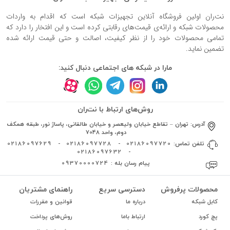
نت‌ران اولین فروشگاه آنلاین تجهیزات شبکه است که اقدام به واردات
محصولات شبکه و ارائه‌ی قیمت‌های رقابتی کرده است و این افتخار را دارد که
تمامی محصولات خود را از نظر کیفیت، اصالت و حتی قیمت ارائه شده
تضمین نماید.
مارا در شبکه های اجتماعی دنبال کنید:
روش‌های ارتباط با نت‌ران
آدرس:
تهران – تقاطع خیابان ولیعصر و خیابان طالقانی، پاساژ نور، طبقه همکف
دوم، واحد 7048
تلفن تماس:
02186097720
-
02186097728
-
02186097629
02186097632
-
پیام رسان بله :
09370000724
محصولات پرفروش
دسترسی سریع
راهنمای مشتریان
کابل شبکه
درباره ما
قوانین و مقررات
پچ کورد
ارتباط باما
روش‌های پرداخت