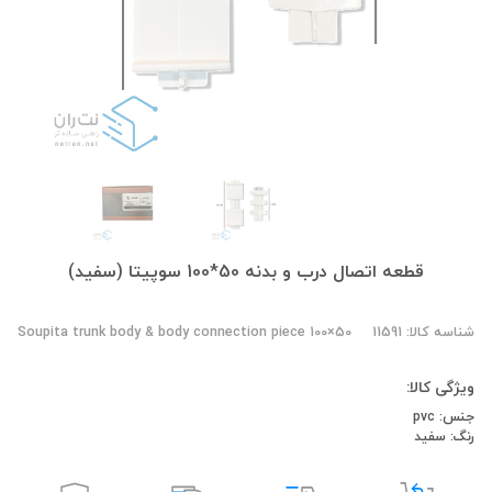
قطعه اتصال درب و بدنه 50*100 سوپیتا (سفید)
شناسه کالا: 11591
Soupita trunk body & body connection piece 100×50
ویژگی کالا:
جنس: pvc
رنگ: سفید