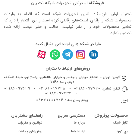
فروشگاه اینترنتی تجهیزات شبکه نت ران
نت‌ران اولین فروشگاه آنلاین تجهیزات شبکه است که اقدام به واردات
محصولات شبکه و ارائه‌ی قیمت‌های رقابتی کرده است و این افتخار را دارد که
تمامی محصولات خود را از نظر کیفیت، اصالت و حتی قیمت ارائه شده
تضمین نماید.
مارا در شبکه های اجتماعی دنبال کنید:
روش‌های ارتباط با نت‌ران
آدرس:
تهران – تقاطع خیابان ولیعصر و خیابان طالقانی، پاساژ نور، طبقه همکف
دوم، واحد 7048
تلفن تماس:
02186097720
-
02186097728
-
02186097629
02186097632
-
پیام رسان بله :
09370000724
محصولات پرفروش
دسترسی سریع
راهنمای مشتریان
کابل شبکه
درباره ما
قوانین و مقررات
پچ کورد
ارتباط باما
روش‌های پرداخت