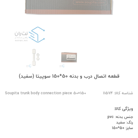
قطعه اتصال درب و بدنه 50*150 سوپیتا (سفید)
شناسه کالا: 11574
Soupita trunk body connection piece 50×150
ویژگی کالا:
جنس بدنه: pvc
رنگ: سفید
سایز: 50*150