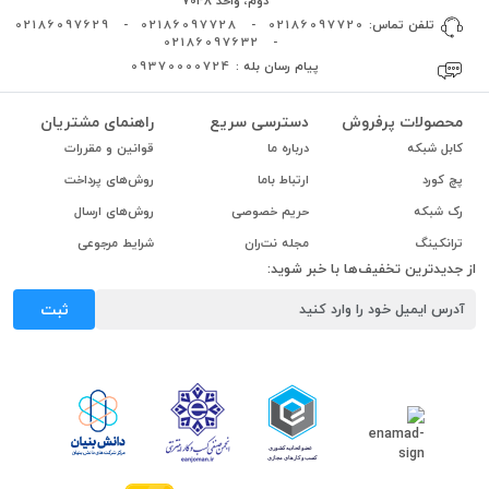
دوم، واحد 7048
تلفن تماس:
02186097720
-
02186097728
-
02186097629
02186097632
-
پیام رسان بله :
09370000724
محصولات پرفروش
دسترسی سریع
راهنمای مشتریان
کابل شبکه
درباره ما
قوانین و مقررات
پچ کورد
ارتباط باما
روش‌های پرداخت
رک شبکه
حریم خصوصی
روش‌های ارسال
ترانکینگ
مجله نت‌ران
شرایط مرجوعی
از جدیدترین تخفیف‌ها با خبر شوید:
ثبت