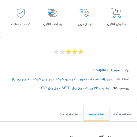
سفارش آنلاین
ارسال فوری
پرداخت آنلاین
ضمانت اصالت
برند:
سوپیتا | Soupita
دسته ها:
تجهیزات شبکه
،
تجهیزات پسیو شبکه
،
پچ پنل شبکه
،
فریم پچ پنل
برچسب ها:
پچ پنل 24 پورت
،
پچ پنل SFTP
،
پچ پنل UTP
مشخصات کالا
نقد و بررسی
سوالات کاربران