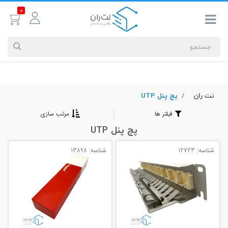
0
نت ران
پچ پنل UTP
جستجوهای
شما
فیلتر ها
مرتب سازی
#کابل شبکه
پچ پنل UTP
شناسه: 12723
شناسه: 13898
بیشترین
جستجوهای
اخیر
#کابل شبکه
#کابل شبکه لگراند
#کابل شبکه نگزنس