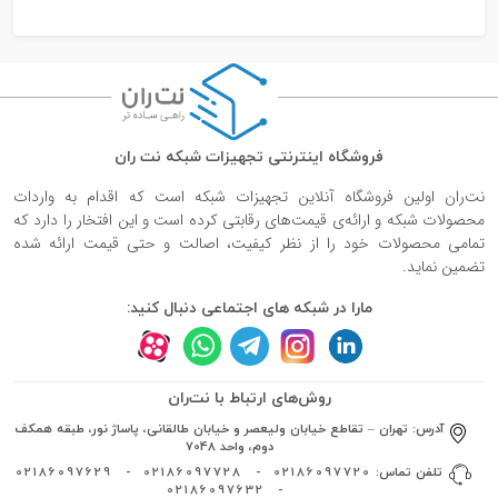
فروشگاه اینترنتی تجهیزات شبکه نت ران
نت‌ران اولین فروشگاه آنلاین تجهیزات شبکه است که اقدام به واردات
محصولات شبکه و ارائه‌ی قیمت‌های رقابتی کرده است و این افتخار را دارد که
تمامی محصولات خود را از نظر کیفیت، اصالت و حتی قیمت ارائه شده
تضمین نماید.
مارا در شبکه های اجتماعی دنبال کنید:
روش‌های ارتباط با نت‌ران
آدرس:
تهران – تقاطع خیابان ولیعصر و خیابان طالقانی، پاساژ نور، طبقه همکف
دوم، واحد 7048
تلفن تماس:
02186097720
-
02186097728
-
02186097629
02186097632
-