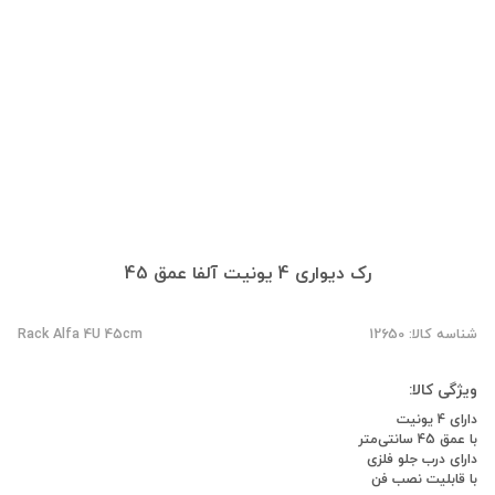
رک دیواری 4 یونیت آلفا عمق 45
شناسه کالا: 12650
Rack Alfa 4U 45cm
ویژگی کالا:
دارای 4 یونیت
با عمق 45 سانتی‌متر
دارای درب جلو فلزی
با قابلیت نصب فن