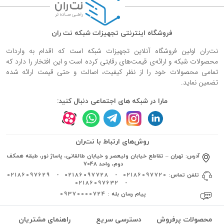
فروشگاه اینترنتی تجهیزات شبکه نت ران
نت‌ران اولین فروشگاه آنلاین تجهیزات شبکه است که اقدام به واردات
محصولات شبکه و ارائه‌ی قیمت‌های رقابتی کرده است و این افتخار را دارد که
تمامی محصولات خود را از نظر کیفیت، اصالت و حتی قیمت ارائه شده
تضمین نماید.
مارا در شبکه های اجتماعی دنبال کنید:
روش‌های ارتباط با نت‌ران
آدرس:
تهران – تقاطع خیابان ولیعصر و خیابان طالقانی، پاساژ نور، طبقه همکف
دوم، واحد 7048
تلفن تماس:
02186097720
-
02186097728
-
02186097629
02186097632
-
پیام رسان بله :
09370000724
محصولات پرفروش
دسترسی سریع
راهنمای مشتریان