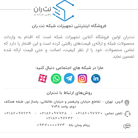
فروشگاه اینترنتی تجهیزات شبکه نت ران
نت‌ران اولین فروشگاه آنلاین تجهیزات شبکه است که اقدام به واردات
محصولات شبکه و ارائه‌ی قیمت‌های رقابتی کرده است و این افتخار را دارد که
تمامی محصولات خود را از نظر کیفیت، اصالت و حتی قیمت ارائه شده
تضمین نماید.
مارا در شبکه های اجتماعی دنبال کنید:
روش‌های ارتباط با نت‌ران
آدرس:
تهران – تقاطع خیابان ولیعصر و خیابان طالقانی، پاساژ نور، طبقه همکف
دوم، واحد 7048
تلفن تماس:
02186097720
-
02186097728
-
02186097629
02186097632
-
پیام رسان بله :
09370000724