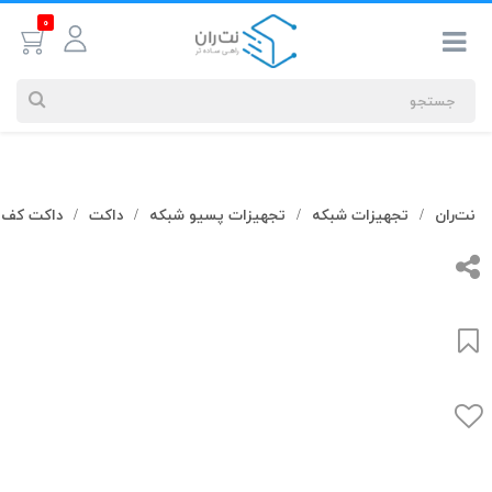
0
جستجوهای
نت‌ران
تجهیزات شبکه
تجهیزات پسیو شبکه
داکت
داکت کف 
/
/
/
/
شما
#کابل شبکه
بیشترین
جستجوهای
اخیر
#کابل شبکه
#کابل شبکه لگراند
#کابل شبکه نگزنس