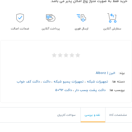
خرید فقط به صورت متراژ زوج امکان پذیر می باشد.
سفارش آنلاین
ارسال فوری
پرداخت آنلاین
ضمانت اصالت
برند:
البرز | Alborz
دسته ها:
تجهیزات شبکه
،
تجهیزات پسیو شبکه
،
داکت
،
داکت کف خواب
برچسب ها:
داکت پشت چسب دار
،
داکت 12*50
مشخصات کالا
نقد و بررسی
سوالات کاربران