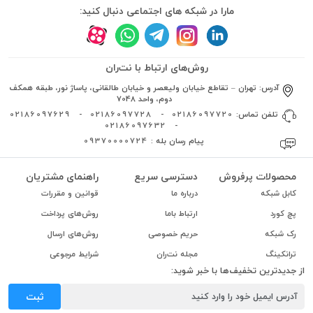
مارا در شبکه های اجتماعی دنبال کنید:
روش‌های ارتباط با نت‌ران
آدرس:
تهران – تقاطع خیابان ولیعصر و خیابان طالقانی، پاساژ نور، طبقه همکف
دوم، واحد 7048
تلفن تماس:
02186097720
-
02186097728
-
02186097629
02186097632
-
پیام رسان بله :
09370000724
محصولات پرفروش
دسترسی سریع
راهنمای مشتریان
کابل شبکه
درباره ما
قوانین و مقررات
پچ کورد
ارتباط باما
روش‌های پرداخت
رک شبکه
حریم خصوصی
روش‌های ارسال
ترانکینگ
مجله نت‌ران
شرایط مرجوعی
از جدیدترین تخفیف‌ها با خبر شوید:
ثبت