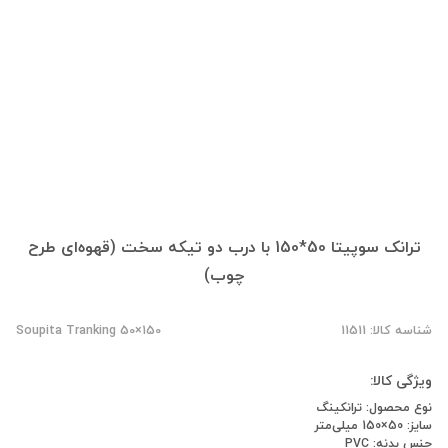
ترانک سوپیتا 50*150 با درب دو تیکه سخت (قهوه‌ای طرح
چوب)
شناسه کالا: 11511
Soupita Tranking 50×150
ویژگی کالا:
نوع محصول: ترانکینگ
سایز: 50×150 میلی‌متر
جنس بدنه: PVC