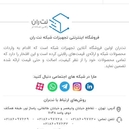
فروشگاه اینترنتی تجهیزات شبکه نت ران
نت‌ران اولین فروشگاه آنلاین تجهیزات شبکه است که اقدام به واردات
محصولات شبکه و ارائه‌ی قیمت‌های رقابتی کرده است و این افتخار را دارد که
تمامی محصولات خود را از نظر کیفیت، اصالت و حتی قیمت ارائه شده
تضمین نماید.
مارا در شبکه های اجتماعی دنبال کنید:
روش‌های ارتباط با نت‌ران
آدرس:
تهران – تقاطع خیابان ولیعصر و خیابان طالقانی، پاساژ نور، طبقه همکف
دوم، واحد 7048
تلفن تماس:
02186097720
-
02186097728
-
02186097629
02186097632
-