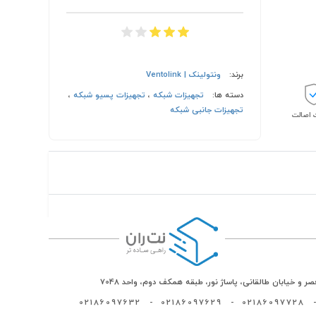
برند:
ونتولینک | Ventolink
دسته ها:
تجهیزات شبکه
،
تجهیزات پسیو شبکه
،
تجهیزات جانبی شبکه
اصالت
ر و خیابان طالقانی، پاساژ نور، طبقه همکف دوم، واحد 7048
02186097632
-
02186097629
-
02186097728
-