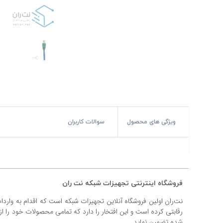
#پچ کورد لگراند
#پچ کورد نگزنس
#رک شبکه
#رک HPI
#ترانکینگ لگراند
#ترانکینگ دانوب
ویژگی های محصول
سوالات کاربران
#سوکت شبکه
#کیستون شبکه
#پچ پنل لگراند
فروشگاه اینترنتی تجهیزات شبکه نت ران
نت‌ران اولین فروشگاه آنلاین تجهیزات شبکه است که اقدام به وارد
#پچ پنل نگزنس
رقابتی کرده است و این افتخار را دارد که تمامی محصولات خود را ا
شده تضمین نماید.