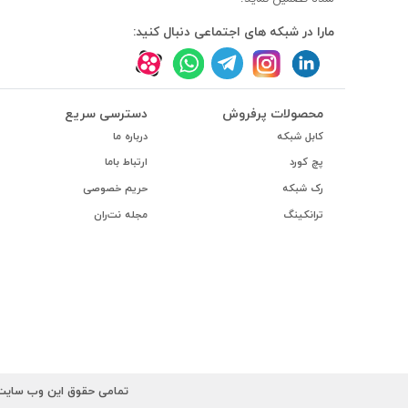
#داکت
مارا در شبکه های اجتماعی دنبال کنید:
#داکت ساده
محصولات پرفروش
دسترسی سریع
کابل شبکه
درباره ما
پچ کورد
ارتباط باما
رک شبکه
حریم خصوصی
ترانکینگ
مجله نت‌ران
تمامی حقوق این وب سایت ب