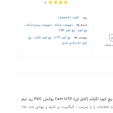
برند:
لگراند | Legrand
دسته ها:
تجهیزات شبکه
،
تجهیزات پسیو شبکه
،
پچ کورد
،
پچ کورد Cat6
برچسب ها:
پچ کورد UTP
،
پچ کورد لگراند
،
پچ
کورد 50 سانتی متری
اصالت
پچ کورد لگراند (کابل لن) Cat6 UTP روکش PVC زرد نیم
یکی از محصولات این شرکت است که دارای استاندارد Cat6 بوده. این استاندارد به این معناست که این محصول می‌تواند اطلاعات را با سرعت 1 گیگابیت بر ثانیه و پهنای باند 250