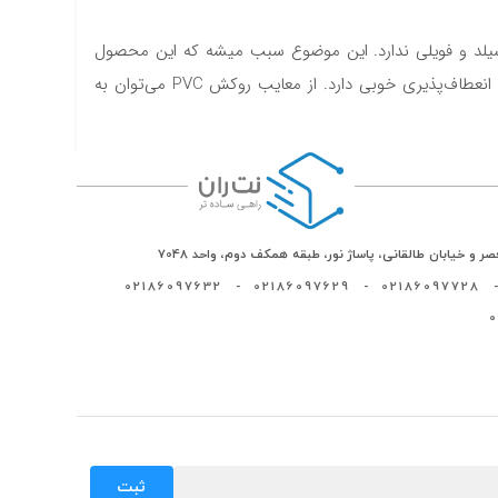
یعنی در ساختار خود هیچ گونه شیلد و فویلی ندارد. این موضوع سبب میشه که این محصول
نسبت به ورود نویز و اختلال به داخل شبکه مقاومتی نداشته باشد. روکش به کار رفته در این پچ کورد از نوع PVC است که مقاومت و انعطاف‌پذیری خوبی دارد. از معایب روکش PVC می‌توان به
ر و خیابان طالقانی، پاساژ نور، طبقه همکف دوم، واحد 7048
02186097632
-
02186097629
-
02186097728
-
ثبت