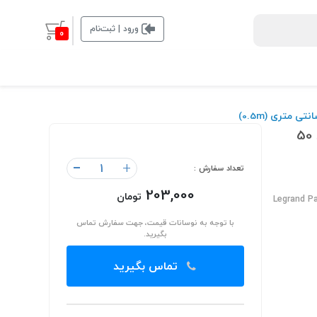
ورود | ثبت‌نام
0
پچ کورد لگراند (کابل لن) Cat6 UTP روکش PVC زرد 50
-
+
تعداد سفارش :
203,000
تومان
Legrand P
با توجه به نوسانات قیمت، جهت سفارش تماس
بگیرید.
تماس بگیرید