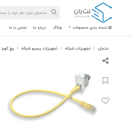
دسته بندی محصولات
وبلاگ
درباره ما
تماس با ما
نت‌ران
تجهیزات شبکه
تجهیزات پسیو شبکه
پچ کورد
/
/
/
بیشترین
جستجوهای
اخیر
#کابل شبکه
#کابل شبکه لگراند
#کابل شبکه نگزنس