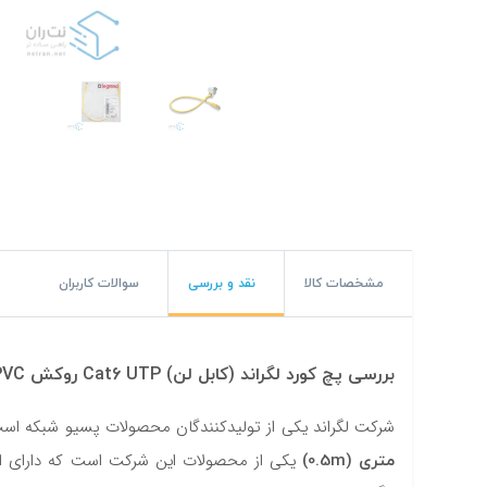
#پچ کورد لگراند
#پچ کورد نگزنس
#رک شبکه
#رک HPI
#ترانکینگ لگراند
#ترانکینگ دانوب
مشخصات کالا
نقد و بررسی
سوالات کاربران
#سوکت شبکه
#کیستون شبکه
بررسی پچ کورد لگراند (کابل لن) Cat6 UTP روکش PVC زرد نیم متری (0.5m)
#پچ پنل لگراند
شرکت لگراند یکی از تولیدکنندگان محصولات پسیو شبکه است. ا
#پچ پنل نگزنس
متری (0.5m)