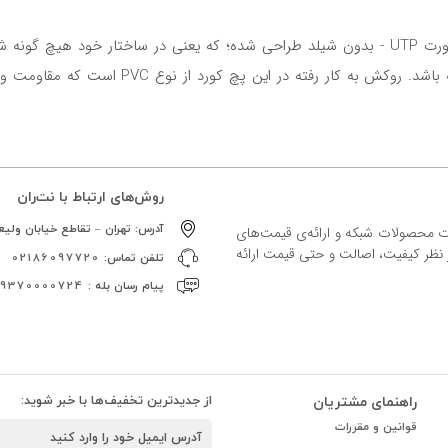
یکی دیگر از مشخصات این پچ کورد Cat6 این است که به‌صورت UTP - بدون شیلد طراحی شده؛ که 
روش‌های ارتباط با نت‌ران
آدرس:
تهران – تقاطع خیابان ولیعص
ات محصولات شبکه و ارائه‌ی قیمت‌های
ز نظر کیفیت، اصالت و حتی قیمت ارائه
تلفن تماس:
02186097720
پیام رسان بله :
09370000724
راهنمای مشتریان
از جدیدترین تخفیف‌ها با خبر شوید:
قوانین و مقررات