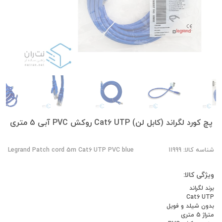
پچ کورد لگراند (کابل لن) Cat6 UTP روکش PVC آبی 5 متری
شناسه کالا: 11999
Legrand Patch cord 5m Cat6 UTP PVC blue
ویژگی کالا:
برند لگراند
Cat6 UTP
بدون شیلد و فویل
متراژ 5 متری