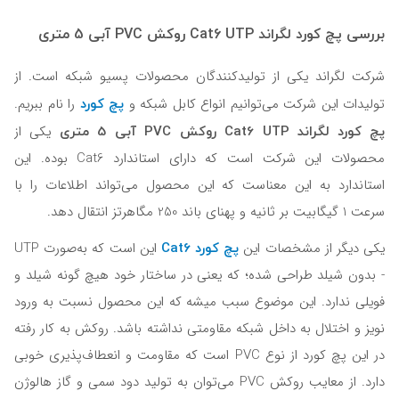
بررسی پچ کورد لگراند Cat6 UTP روکش PVC آبی 5 متری
شرکت لگراند یکی از تولیدکنندگان محصولات پسیو شبکه است. از
پچ کورد
تولیدات این شرکت می‌توانیم انواع کابل شبکه و
را نام ببریم.
پچ کورد لگراند Cat6 UTP روکش PVC آبی 5 متری
یکی از
محصولات این شرکت است که دارای استاندارد Cat6 بوده. این
استاندارد به این معناست که این محصول می‌تواند اطلاعات را با
سرعت 1 گیگابیت بر ثانیه و پهنای باند 250 مگاهرتز انتقال دهد.
پچ کورد Cat6
یکی دیگر از مشخصات این
این است که به‌صورت UTP
- بدون شیلد طراحی شده؛ که یعنی در ساختار خود هیچ گونه شیلد و
فویلی ندارد. این موضوع سبب میشه که این محصول نسبت به ورود
نویز و اختلال به داخل شبکه مقاومتی نداشته باشد. روکش به کار رفته
در این پچ کورد از نوع PVC است که مقاومت و انعطاف‌پذیری خوبی
دارد. از معایب روکش PVC می‌توان به تولید دود سمی و گاز هالوژن