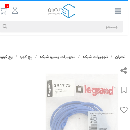
0
جستجوهای
نت‌ران
تجهیزات شبکه
تجهیزات پسیو شبکه
پچ کورد
پچ کورد Cat6
/
/
/
/
شما
#کابل شبکه
بیشترین
جستجوهای
اخیر
#کابل شبکه
#کابل شبکه لگراند
#کابل شبکه نگزنس