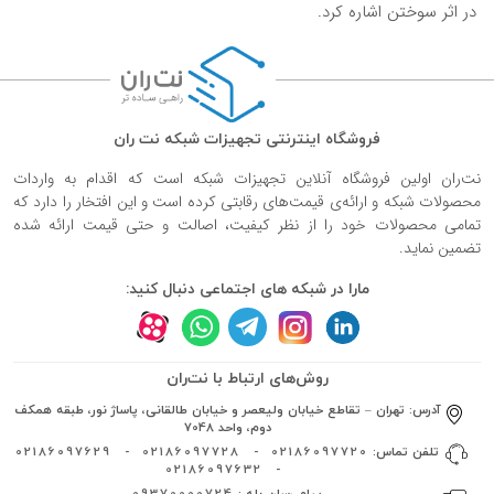
در اثر سوختن اشاره کرد.
فروشگاه اینترنتی تجهیزات شبکه نت ران
نت‌ران اولین فروشگاه آنلاین تجهیزات شبکه است که اقدام به واردات
محصولات شبکه و ارائه‌ی قیمت‌های رقابتی کرده است و این افتخار را دارد که
تمامی محصولات خود را از نظر کیفیت، اصالت و حتی قیمت ارائه شده
تضمین نماید.
مارا در شبکه های اجتماعی دنبال کنید:
روش‌های ارتباط با نت‌ران
آدرس:
تهران – تقاطع خیابان ولیعصر و خیابان طالقانی، پاساژ نور، طبقه همکف
دوم، واحد 7048
تلفن تماس:
02186097720
-
02186097728
-
02186097629
02186097632
-
پیام رسان بله :
09370000724