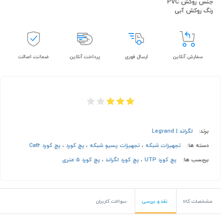
جنس روکش PVC
رنگ روکش آبی
سفارش آنلاین
ارسال فوری
پرداخت آنلاین
ضمانت اصالت
برند:
لگراند | Legrand
دسته ها:
تجهیزات شبکه
،
تجهیزات پسیو شبکه
،
پچ کورد
،
پچ کورد Cat6
برچسب ها:
پچ کورد UTP
،
پچ کورد لگراند
،
پچ کورد 5 متری
مشخصات کالا
نقد و بررسی
سوالات کاربران