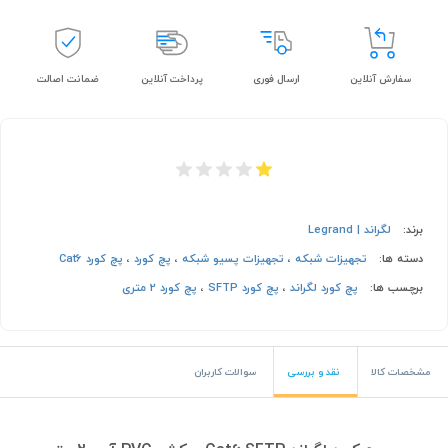
سفارش آنلاین
ارسال فوری
پرداخت آنلاین
ضمانت اصالت
برند:
لگراند | Legrand
دسته ها:
تجهیزات شبکه
،
تجهیزات پسیو شبکه
،
پچ کورد
،
پچ کورد Cat6
برچسب ها:
پچ کورد لگراند
،
پچ کورد SFTP
،
پچ کورد 2 متری
مشخصات کالا
نقد و بررسی
سوالات کاربران