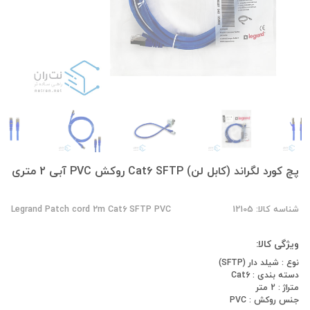
پچ کورد لگراند (کابل لن) Cat6 SFTP روکش PVC آبی 2 متری
شناسه کالا: 12105
Legrand Patch cord 2m Cat6 SFTP PVC
ویژگی کالا:
نوع : شیلد دار (SFTP)
دسته بندی : Cat6
متراژ : 2 متر
جنس روکش : PVC