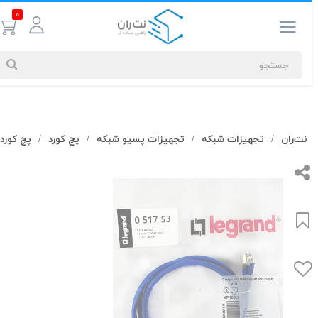
0
جستجوهای
نت‌ران
تجهیزات شبکه
تجهیزات پسیو شبکه
پچ کورد
پچ کورد Cat6
/
/
/
/
شما
#کابل شبکه
بیشترین
جستجوهای
اخیر
#کابل شبکه
#کابل شبکه لگراند
#کابل شبکه نگزنس