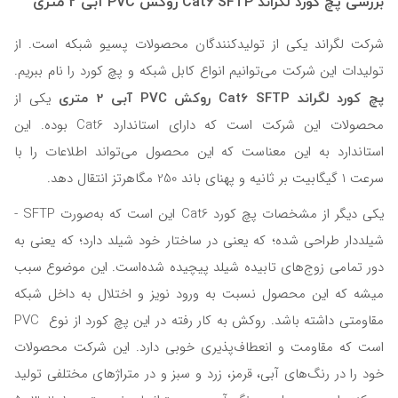
بررسی پچ کورد لگراند Cat6 SFTP روکش PVC آبی 2 متری
شرکت لگراند یکی از تولیدکنندگان محصولات پسیو شبکه است. از
تولیدات این شرکت می‌توانیم انواع کابل شبکه و پچ کورد را نام ببریم.
پچ کورد لگراند Cat6 SFTP روکش PVC آبی 2 متری
یکی از
محصولات این شرکت است که دارای استاندارد Cat6 بوده. این
استاندارد به این معناست که این محصول می‌تواند اطلاعات را با
سرعت 1 گیگابیت بر ثانیه و پهنای باند 250 مگاهرتز انتقال دهد.
یکی دیگر از مشخصات پچ کورد Cat6 این است که به‌صورت SFTP -
شیلددار طراحی شده؛ که یعنی در ساختار خود شیلد دارد؛ که یعنی به
دور تمامی زوج‌های تابیده شیلد پیچیده شده‌است. این موضوع سبب
میشه که این محصول نسبت به ورود نویز و اختلال به داخل شبکه
مقاومتی داشته باشد. روکش به کار رفته در این پچ کورد از نوع PVC
است که مقاومت و انعطاف‌پذیری خوبی دارد. این شرکت محصولات
خود را در رنگ‌های آبی، قرمز، زرد و سبز و در متراژهای مختلفی تولید