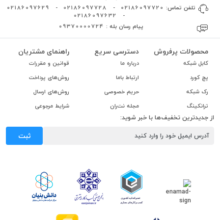
تلفن تماس:
02186097720
-
02186097728
-
02186097629
02186097632
-
پیام رسان بله :
09370000724
محصولات پرفروش
دسترسی سریع
راهنمای مشتریان
کابل شبکه
درباره ما
قوانین و مقررات
پچ کورد
ارتباط باما
روش‌های پرداخت
رک شبکه
حریم خصوصی
روش‌های ارسال
ترانکینگ
مجله نت‌ران
شرایط مرجوعی
از جدیدترین تخفیف‌ها با خبر شوید:
ثبت