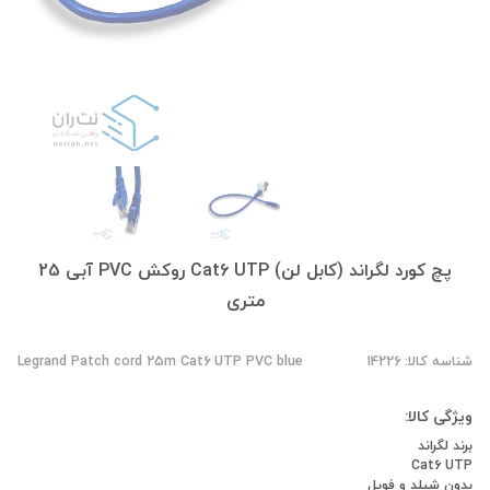
پچ کورد لگراند (کابل لن) Cat6 UTP روکش PVC آبی 25
متری
شناسه کالا: 14226
Legrand Patch cord 25m Cat6 UTP PVC blue
ویژگی کالا:
برند لگراند
Cat6 UTP
بدون شیلد و فویل