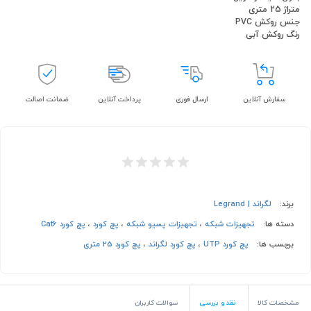
متراژ 25 متری
جنس روکش PVC
رنگ روکش آبی
سفارش آنلاین
ارسال فوری
پرداخت آنلاین
ضمانت اصالت
برند:
لگراند | Legrand
دسته ها:
تجهیزات شبکه
،
تجهیزات پسیو شبکه
،
پچ کورد
،
پچ کورد Cat6
برچسب ها:
پچ کورد UTP
،
پچ کورد لگراند
،
پچ کورد 25 متری
مشخصات کالا
نقد و بررسی
سوالات کاربران