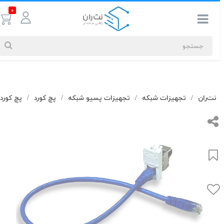
0
جستجوهای
نت‌ران
تجهیزات شبکه
تجهیزات پسیو شبکه
پچ کورد
پچ کورد Cat6
/
/
/
/
شما
#کابل شبکه
بیشترین
جستجوهای
اخیر
#کابل شبکه
#کابل شبکه لگراند
#کابل شبکه نگزنس