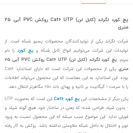
پچ کورد لگراند (کابل لن) Cat6 UTP روکش PVC آبی 25
متری
شرکت لگراند یکی از تولیدکنندگان محصولات پسیو شبکه است. از
پچ کورد
تولیدات این شرکت می‌توانیم انواع کابل شبکه و
را نام
پچ کورد لگراند (کابل لن) Cat6 UTP روکش PVC آبی 25
ببریم.
متری
یکی از محصولات این شرکت است که دارای استاندارد Cat6
بوده. این استاندارد به این معناست که این محصول می‌تواند اطلاعات
را با سرعت 1 گیگابیت بر ثانیه و پهنای باند 250 مگاهرتز انتقال دهد.
پچ کورد Cat6
یکی دیگر از مشخصات این
این است که به‌صورت UTP
- بدون شیلد طراحی شده؛ که یعنی در ساختار خود هیچ گونه شیلد و
فویلی ندارد. این موضوع سبب میشه که این محصول نسبت به ورود
نویز و اختلال به داخل شبکه مقاومتی نداشته باشد. روکش به کار رفته