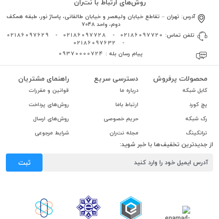
روش‌های ارتباط با نت‌ران
آدرس:
تهران – تقاطع خیابان ولیعصر و خیابان طالقانی، پاساژ نور، طبقه همکف
دوم، واحد 7048
تلفن تماس:
02186097720
-
02186097728
-
02186097629
02186097632
-
پیام رسان بله :
09370000724
محصولات پرفروش
دسترسی سریع
راهنمای مشتریان
کابل شبکه
درباره ما
قوانین و مقررات
پچ کورد
ارتباط باما
روش‌های پرداخت
رک شبکه
حریم خصوصی
روش‌های ارسال
ترانکینگ
مجله نت‌ران
شرایط مرجوعی
از جدیدترین تخفیف‌ها با خبر شوید:
ثبت