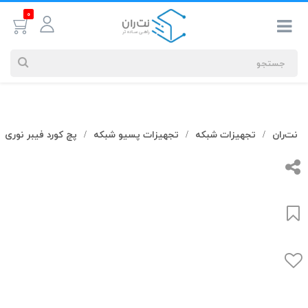
0
جستجوهای
نت‌ران
تجهیزات شبکه
تجهیزات پسیو شبکه
پچ کورد فیبر نوری
/
/
/
شما
#کابل شبکه
بیشترین
جستجوهای
اخیر
#کابل شبکه
#کابل شبکه لگراند
#کابل شبکه نگزنس