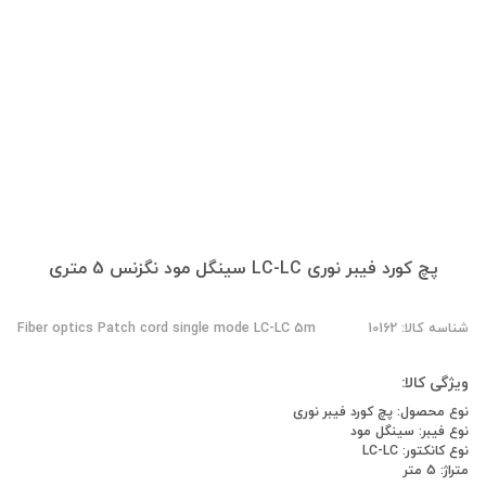
پچ کورد فیبر نوری LC-LC سینگل مود نگزنس 5 متری
شناسه کالا: 10162
Fiber optics Patch cord single mode LC-LC 5m
ویژگی کالا:
نوع محصول: پچ کورد فیبر نوری
نوع فیبر: سینگل مود
نوع کانکتور: LC-LC
متراژ: 5 متر