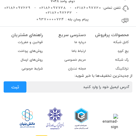
دوم، واحد 7048
تلفن تماس:
02186097720
-
02186097728
-
02186097629
02186097632
-
پیام رسان بله :
09370000724
محصولات پرفروش
دسترسی سریع
راهنمای مشتریان
کابل شبکه
درباره ما
قوانین و مقررات
پچ کورد
ارتباط باما
روش‌های پرداخت
رک شبکه
حریم خصوصی
روش‌های ارسال
ترانکینگ
مجله نت‌ران
شرایط مرجوعی
از جدیدترین تخفیف‌ها با خبر شوید:
ثبت