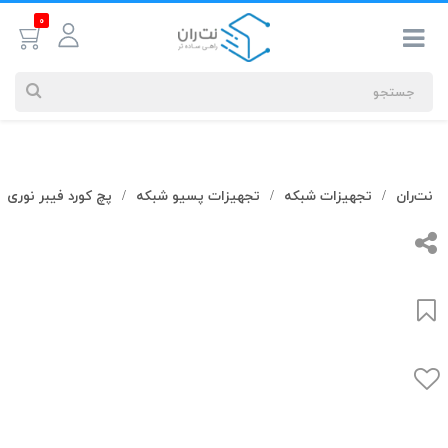
0
جستجوهای
نت‌ران
تجهیزات شبکه
تجهیزات پسیو شبکه
پچ کورد فیبر نوری
/
/
/
شما
#کابل شبکه
بیشترین
جستجوهای
اخیر
#کابل شبکه
#کابل شبکه لگراند
#کابل شبکه نگزنس