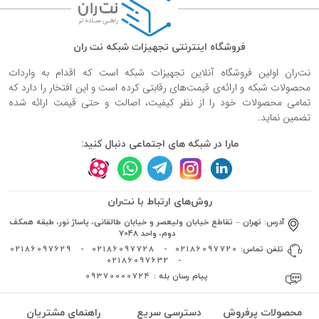
فروشگاه اینترنتی تجهیزات شبکه نت ران
نت‌ران اولین فروشگاه آنلاین تجهیزات شبکه است که اقدام به واردات
محصولات شبکه و ارائه‌ی قیمت‌های رقابتی کرده است و این افتخار را دارد که
تمامی محصولات خود را از نظر کیفیت، اصالت و حتی قیمت ارائه شده
تضمین نماید.
مارا در شبکه های اجتماعی دنبال کنید:
روش‌های ارتباط با نت‌ران
آدرس:
تهران – تقاطع خیابان ولیعصر و خیابان طالقانی، پاساژ نور، طبقه همکف
دوم، واحد 7048
تلفن تماس:
02186097720
-
02186097728
-
02186097629
02186097632
-
پیام رسان بله :
09370000724
محصولات پرفروش
دسترسی سریع
راهنمای مشتریان