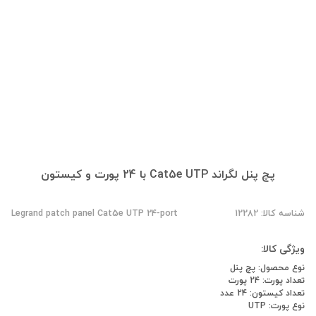
پچ پنل لگراند Cat5e UTP با 24 پورت و کیستون
شناسه کالا: 12282
Legrand patch panel Cat5e UTP 24-port
ویژگی کالا:
نوع محصول: پچ پنل
تعداد پورت: 24 پورت
تعداد کیستون: 24 عدد
نوع پورت: UTP