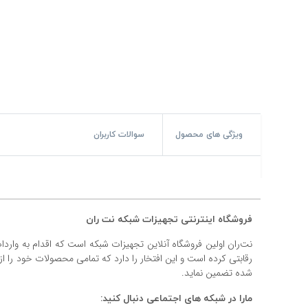
#پچ کورد لگراند
#پچ کورد نگزنس
#رک شبکه
#رک HPI
#ترانکینگ لگراند
ویژگی های محصول
سوالات کاربران
#ترانکینگ دانوب
#سوکت شبکه
فروشگاه اینترنتی تجهیزات شبکه نت ران
#کیستون شبکه
نت‌ران اولین فروشگاه آنلاین تجهیزات شبکه است که اقدام به وارد
#پچ پنل لگراند
رقابتی کرده است و این افتخار را دارد که تمامی محصولات خود را ا
شده تضمین نماید.
#پچ پنل نگزنس
مارا در شبکه های اجتماعی دنبال کنید: