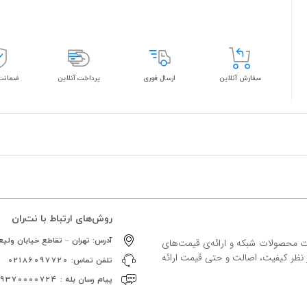
سفارش آنلاین
ارسال فوری
پرداخت آنلاین
ضمانت 
روش‌های ارتباط با نت‌ران
آدرس:
تهران – تقاطع خیابان ولیعص
ات محصولات شبکه و ارائه‌ی قیمت‌های
ز نظر کیفیت، اصالت و حتی قیمت ارائه
تلفن تماس:
02186097720
پیام رسان بله :
09370000724