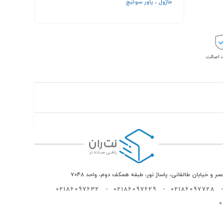
ماژول
،
پاور سوئیچ
اصالت
ر و خیابان طالقانی، پاساژ نور، طبقه همکف دوم، واحد 7048
02186097632
-
02186097629
-
02186097728
-