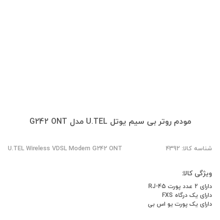
مودم روتر بی سیم یوتل U.TEL مدل G242 ONT
شناسه کالا: 4392
U.TEL Wireless VDSL Modem G242 ONT
ویژگی کالا:
دارای 2 عدد پورت RJ-45
دارای یک درگاه FXS
دارای یک پورت یو اس بی