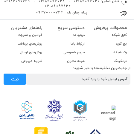
تلفن تماس:
02186097720
-
02186097728
-
02186097629
02186097632
-
پیام رسان بله :
09370000724
محصولات پرفروش
دسترسی سریع
راهنمای مشتریان
کابل شبکه
درباره ما
قوانین و مقررات
پچ کورد
ارتباط باما
روش‌های پرداخت
رک شبکه
حریم خصوصی
روش‌های ارسال
ترانکینگ
مجله نت‌ران
شرایط مرجوعی
از جدیدترین تخفیف‌ها با خبر شوید:
ثبت