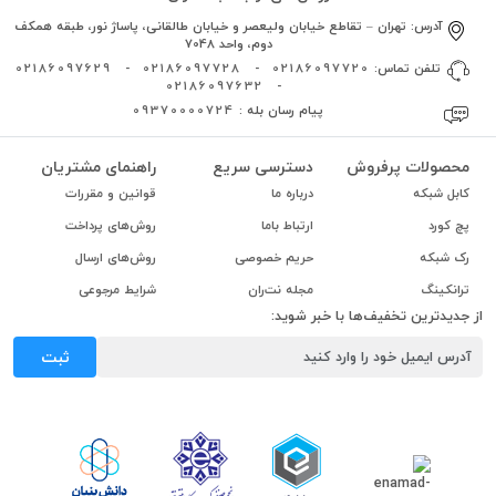
آدرس:
تهران – تقاطع خیابان ولیعصر و خیابان طالقانی، پاساژ نور، طبقه همکف
دوم، واحد 7048
تلفن تماس:
02186097720
-
02186097728
-
02186097629
02186097632
-
پیام رسان بله :
09370000724
محصولات پرفروش
دسترسی سریع
راهنمای مشتریان
کابل شبکه
درباره ما
قوانین و مقررات
پچ کورد
ارتباط باما
روش‌های پرداخت
رک شبکه
حریم خصوصی
روش‌های ارسال
ترانکینگ
مجله نت‌ران
شرایط مرجوعی
از جدیدترین تخفیف‌ها با خبر شوید:
ثبت