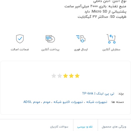
نوع آنتن: آنتن داخلی
منبع تغذیه: باتری 2000 میلی‌آمپر ساعت
پشتیبانی از Micro SD: دارد
ظرفیت SD: حداکثر 32 گیگابایت
سفارش آنلاین
ارسال فوری
پرداخت آنلاین
ضمانت اصالت
برند:
تی پی لینک | TP-link
دسته ها:
تجهیزات شبکه
،
تجهیزات اکتیو شبکه
،
مودم
،
مودم ADSL
ویژگی های محصول
نقد و بررسی
سوالات کاربران