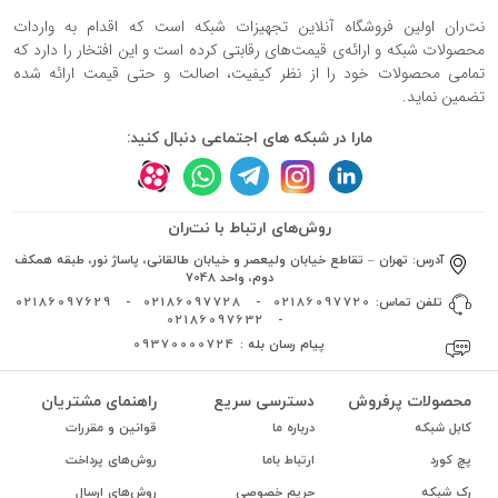
نت‌ران اولین فروشگاه آنلاین تجهیزات شبکه است که اقدام به واردات
محصولات شبکه و ارائه‌ی قیمت‌های رقابتی کرده است و این افتخار را دارد که
تمامی محصولات خود را از نظر کیفیت، اصالت و حتی قیمت ارائه شده
تضمین نماید.
مارا در شبکه های اجتماعی دنبال کنید:
روش‌های ارتباط با نت‌ران
آدرس:
تهران – تقاطع خیابان ولیعصر و خیابان طالقانی، پاساژ نور، طبقه همکف
دوم، واحد 7048
تلفن تماس:
02186097720
-
02186097728
-
02186097629
02186097632
-
پیام رسان بله :
09370000724
محصولات پرفروش
دسترسی سریع
راهنمای مشتریان
کابل شبکه
درباره ما
قوانین و مقررات
پچ کورد
ارتباط باما
روش‌های پرداخت
رک شبکه
حریم خصوصی
روش‌های ارسال