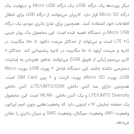
دیگر پورت‌ها یک درگاه USB، یک درگاه Micro USB و درنهایت یک
درگاه Micro SD قرار دارد. کاربران می‌توانند از درگاه USB برای انتقال
اطلاعات خود استفاده کنند. همچنین برای شارژ باتری مودم، یک درگاه
Micro USB در دستگاه تعبیه شده است. این محصول یک روتر جیبی
LTE 4G است و می‌تواند از حداکثر سرعت دانلود تا 150 مگابیت در
ثانیه و سرعت آپلود تا 50 مگابیت در ثانیه پشتیبانی کند. حداکثر 11
کاربر بی‌سیم (یکی از طریق USB) می‌توانند به‌طور هم‌زمان به اینترنت
دسترسی داشته باشند. این دستگاه شامل 4 پورت USB، پورت Micro
USB، پورت Micro SD، پورت اترنت و 6 پین SIM Card است.
همچنین دارای سه آنتن داخلی LTE/UMTS/GSM، آنتن داخلی
LTE/UMTS Diversity و یک آنتن داخلی WLAN است. این محصول
یک صفحه نمایش 0.96 اینچی دارد که وضعیت‌هایی چون اسم اپراتور،
وضعیت WiFi، وضعیت سیگنال، وضعیت SMS و میزان باتری را نشان
می‌دهد.