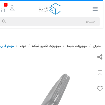
0
جستجوهای
نت‌ران
تجهیزات شبکه
تجهیزات اکتیو شبکه
مودم
مودم قابل حمل 4G هواوی مدل 
/
/
/
/
شما
#کابل شبکه
بیشترین
جستجوهای
اخیر
#کابل شبکه
#کابل شبکه لگراند
#کابل شبکه نگزنس