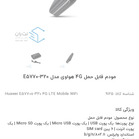
مودم قابل حمل 4G هواوی مدل E5770-320
شناسه کالا: 9125
Huawei E5770s-320 4G LTE Mobile WiFi
ویژگی کالا:
نوع محصول: مودم قابل حمل
نوع پورت‌ها:
یک پورت USB | یک پورت Micro USB | یک پورت Micro SD | یک
پورت اترنت | 6 پین SIM card
استاندارد وایرلس: 802.11/b/g/n