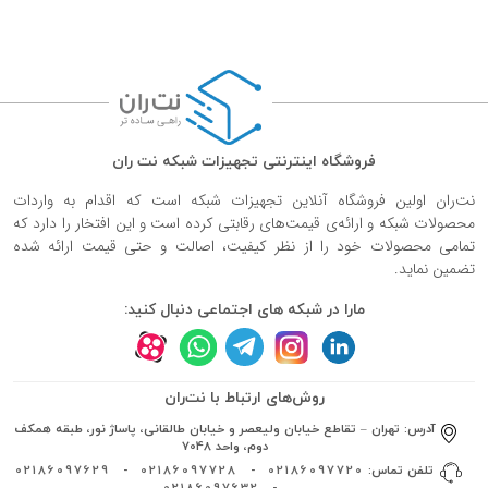
فروشگاه اینترنتی تجهیزات شبکه نت ران
نت‌ران اولین فروشگاه آنلاین تجهیزات شبکه است که اقدام به واردات
محصولات شبکه و ارائه‌ی قیمت‌های رقابتی کرده است و این افتخار را دارد که
تمامی محصولات خود را از نظر کیفیت، اصالت و حتی قیمت ارائه شده
تضمین نماید.
مارا در شبکه های اجتماعی دنبال کنید:
روش‌های ارتباط با نت‌ران
آدرس:
تهران – تقاطع خیابان ولیعصر و خیابان طالقانی، پاساژ نور، طبقه همکف
دوم، واحد 7048
تلفن تماس:
02186097720
-
02186097728
-
02186097629
02186097632
-