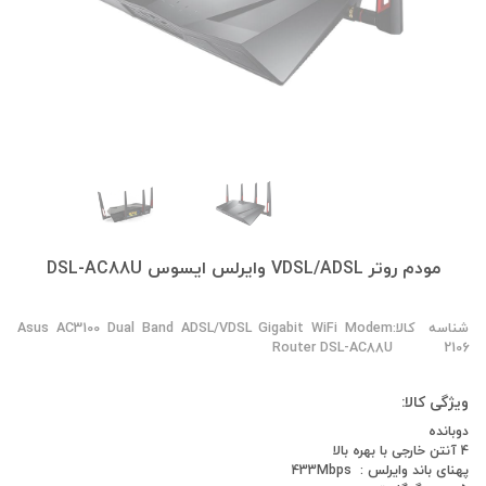
مودم روتر VDSL/ADSL وایرلس ایسوس DSL-AC88U
شناسه کالا:
Asus AC3100 Dual Band ADSL/VDSL Gigabit WiFi Modem
Router DSL-AC88U
2106
ویژگی کالا:
دوبانده
4 آنتن خارجی با بهره بالا
پهنای باند وایرلس : 433Mbps