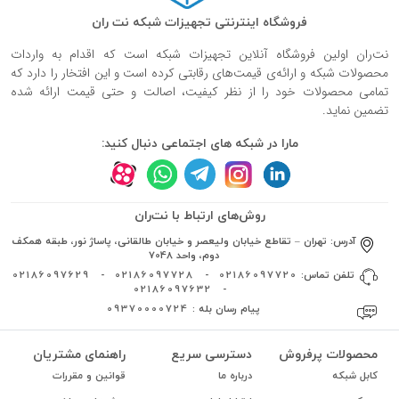
فروشگاه اینترنتی تجهیزات شبکه نت ران
نت‌ران اولین فروشگاه آنلاین تجهیزات شبکه است که اقدام به واردات
محصولات شبکه و ارائه‌ی قیمت‌های رقابتی کرده است و این افتخار را دارد که
تمامی محصولات خود را از نظر کیفیت، اصالت و حتی قیمت ارائه شده
تضمین نماید.
مارا در شبکه های اجتماعی دنبال کنید:
روش‌های ارتباط با نت‌ران
آدرس:
تهران – تقاطع خیابان ولیعصر و خیابان طالقانی، پاساژ نور، طبقه همکف
دوم، واحد 7048
تلفن تماس:
02186097720
-
02186097728
-
02186097629
02186097632
-
پیام رسان بله :
09370000724
محصولات پرفروش
دسترسی سریع
راهنمای مشتریان
کابل شبکه
درباره ما
قوانین و مقررات