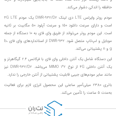
حافظه را اندکی دشوار می‌کند.
مودم روتر وایرلس LTE دی لینک DWR-932/D2 یک مودم 4G LTE
است و دارای سرعت دانلود 150 و سرعت آپلود 50 مگابیت بر ثانیه
است. این مودم روتر می‌تواند از طریق وای فای به 10 دستگاه از جمله
موبایل و لپ‌تاپ متصل شود. DWR-932 از استانداردهای وای فای b،
g و n پشتیبانی می‌کند.
این دستگاه شامل یک آنتن داخلی وای فای با فرکانس 2.4 گیگاهرتز و
یک آنتن داخلی 4G از نوع MIMO 1*2 می‌باشد. DWR-932/D2 نیز
مانند سایر مودم‌های جیبی قابلیت پشتیبانی از آنتن خارجی را ندارد.
باتری 2380 میلی‌آمپر ساعتی این محصول انرژی لازم برای فعالیت
به‌مدت 5 ساعت را تأمین می‌کند.