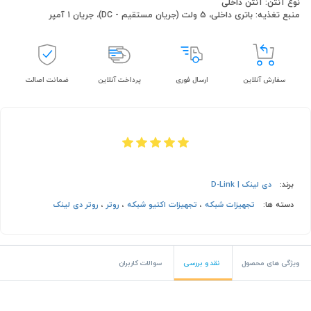
نوع آنتن: آنتن داخلی
منبع تغذیه: باتری داخلی، 5 ولت (جریان مستقیم - DC)، جریان 1 آمپر
سفارش آنلاین
ارسال فوری
پرداخت آنلاین
ضمانت اصالت
برند:
دی لینک | D-Link
دسته ها:
تجهیزات شبکه
،
تجهیزات اکتیو شبکه
،
روتر
،
روتر دی لینک
ویژگی های محصول
نقد و بررسی
سوالات کاربران