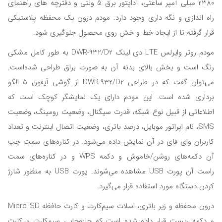
2380 میلی آمپر ساعتی، آداپتور برق 5 ولتی و دفترچه های راهنمای
راه اندازی و نگه داری وجود دارد. مودم درون یک محفظه پلاستیکی
قرار گرفته تا از ایجاد خط و خش روی محصول جلوگیری شود.
مودم روتر وایرلس LTE دی لینک DWR-932/D2 به طور کامل مشکی
رنگ است و بخش بالای بدنه آن به صورت براق طراحی شده‌است.
می‌توان گفت که در طراحی DWR-932/D2 از گوشی آیفون 5 الگو
برداری شده‌ است. این مودم دارای یک نمایشگر کوچک است که
اطلاعاتی از قبیل نوع شبکه، قدرت سیگنال، وضعیت رومینگ، وضعیت
SMS، نام اپراتور موبایل، درصد باتری، وضعیت اتصال اینترنت و تعداد
کاربران وای فای در آن نمایش داده می‌شود. در کناره‌های سمت چپ
آن دکمه‌‌های روشن/خاموش و دکمه WPS و در کناره‌های سمت
راست آن پورت USB مشاهده می‌شوند. پورت USB به منظور شارژ
کردن دستگاه مورد استفاده قرار می‌گیرد.
درون محفظه و زیر باتری، اسلات سیم‌کارت و کارت حافظه Micro SD
و دکمه ریست قرار داده شده‌ است که جابه‌جایی سیم‌کارت و کارت